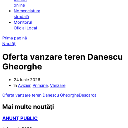
online
Nomenclatura
stradală
Monitorul
Oficial Local
Prima pagină
Noutăți
Oferta vanzare teren Danescu
Gheorghe
24 Iunie 2026
în
Avizier
,
Primărie
,
Vânzare
Oferta vanzare teren Danescu Gheorghe
Descarcă
Mai multe noutăți
ANUNŢ PUBLIC