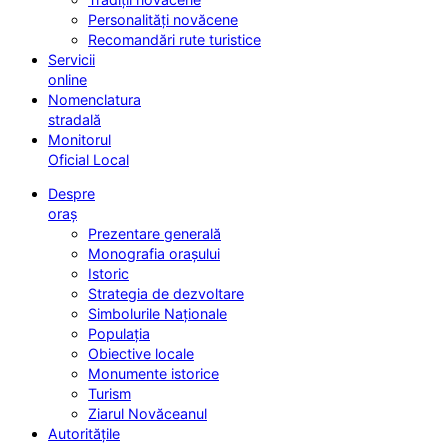
Personalități novăcene
Recomandări rute turistice
Servicii
online
Nomenclatura
stradală
Monitorul
Oficial Local
Despre
oraș
Prezentare generală
Monografia orașului
Istoric
Strategia de dezvoltare
Simbolurile Naționale
Populația
Obiective locale
Monumente istorice
Turism
Ziarul Novăceanul
Autoritățile