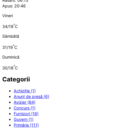
Răsărit: 06:15
Apus: 20:46
Vineri
°
34/19
C
Sâmbătă
°
31/19
C
Duminică
°
30/18
C
Categorii
Achiziție (1)
Anunț de presă (6)
Avizier (84)
Concurs (1)
Furnizori (16)
Guvern (1)
Primărie (111)