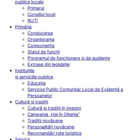
publice locale
Primarul
Consiliul local
RUTI
Primăria
Conducerea
Organigrama
Componența
Statul de funcții
Programul de funcționare și de audiențe
Extrase din legislație
Instituțiile
și serviciile publice
Educația
Serviciul Public Comunitar Local de Evidență a
Persoanelor
Cultură și tradiții
Cultură și tradiții în imagini
Campania „Hai în Oltenia”
Tradiții novăcene
Personalități novăcene
Recomandări rute turistice
Servicii