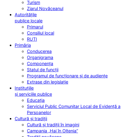
Turism
Ziarul Novăceanul
Autoritățile
publice locale
Primarul
Consiliul local
RUTI
Primăria
Conducerea
Organigrama
Componența
Statul de funcții
Programul de funcționare și de audiențe
Extrase din legislație
Instituțiile
și serviciile publice
Educația
Serviciul Public Comunitar Local de Evidență a
Persoanelor
Cultură și tradiții
Cultură și tradiții în imagini
Campania „Hai în Oltenia”
Tradiții novăcene