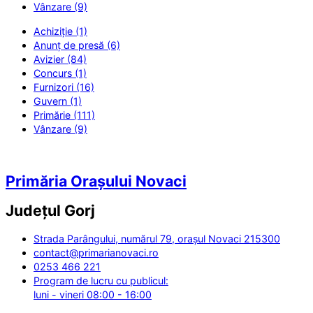
Vânzare (9)
Achiziție (1)
Anunț de presă (6)
Avizier (84)
Concurs (1)
Furnizori (16)
Guvern (1)
Primărie (111)
Vânzare (9)
Primăria Orașului Novaci
Județul
Gorj
Strada Parângului, numărul 79, orașul Novaci 215300
contact@primarianovaci.ro
0253 466 221
Program de lucru cu publicul:
luni - vineri 08:00 - 16:00