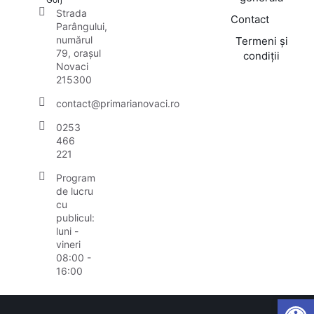
Strada
Contact
Parângului,
numărul
Termeni și
79, orașul
condiții
Novaci
215300
contact@primarianovaci.ro
0253
466
221
Program
de lucru
cu
publicul:
luni -
vineri
08:00 -
16:00
Open