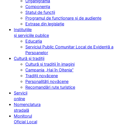
Organigrama
Componența
Statul de funcții
Programul de funcționare și de audiențe
Extrase din legislație
Instituțiile
și serviciile publice
Educația
Serviciul Public Comunitar Local de Evidență a
Persoanelor
Cultură și tradiții
Cultură și tradiții în imagini
Campania „Hai în Oltenia”
Tradiții novăcene
Personalități novăcene
Recomandări rute turistice
Servicii
online
Nomenclatura
stradală
Monitorul
Oficial Local