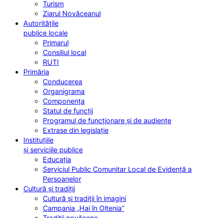
Turism
Ziarul Novăceanul
Autoritățile
publice locale
Primarul
Consiliul local
RUTI
Primăria
Conducerea
Organigrama
Componența
Statul de funcții
Programul de funcționare și de audiențe
Extrase din legislație
Instituțiile
și serviciile publice
Educația
Serviciul Public Comunitar Local de Evidență a
Persoanelor
Cultură și tradiții
Cultură și tradiții în imagini
Campania „Hai în Oltenia”
Tradiții novăcene