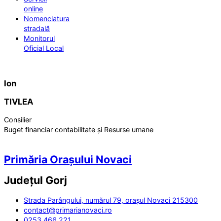
online
Nomenclatura
stradală
Monitorul
Oficial Local
Ion
TIVLEA
Consilier
Buget financiar contabilitate și Resurse umane
Primăria Orașului Novaci
Județul
Gorj
Strada Parângului, numărul 79, orașul Novaci 215300
contact@primarianovaci.ro
0253 466 221