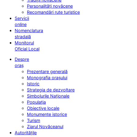
Personalități novăcene
Recomandări rute turistice
Servicii
online
Nomenclatura
stradală
Monitorul
Oficial Local
Despre
oraș
Prezentare generală
Monografia orașului
Istoric
Strategia de dezvoltare
Simbolurile Naționale
Populația
Obiective locale
Monumente istorice
Turism
Ziarul Novăceanul
Autoritățile