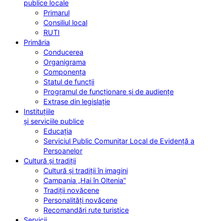
publice locale
Primarul
Consiliul local
RUTI
Primăria
Conducerea
Organigrama
Componența
Statul de funcții
Programul de funcționare și de audiențe
Extrase din legislație
Instituțiile
și serviciile publice
Educația
Serviciul Public Comunitar Local de Evidență a
Persoanelor
Cultură și tradiții
Cultură și tradiții în imagini
Campania „Hai în Oltenia”
Tradiții novăcene
Personalități novăcene
Recomandări rute turistice
Servicii