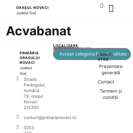
ORAȘUL NOVACI
Județul
Gorj
și serviciile publice
Cultură și tradiții
Acvabanat
LOCALIZARE
Acest conținut este blocat până când acceptați categoria corespunzătoare de cookie-uri.
PRIMĂRIA
Accept categoria Funcționalitate
LINKURI
ORAȘULUI
UTILE
NOVACI
Prezentare
Județul
generală
Gorj
Strada
Contact
Parângului,
numărul
Termeni și
79, orașul
condiții
Novaci
215300
contact@primarianovaci.ro
0253