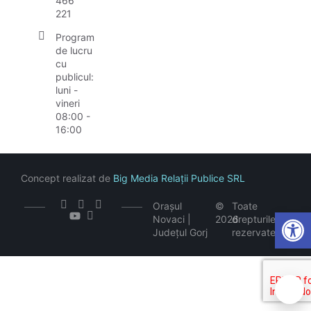
466
221
Program
de lucru
cu
publicul:
luni -
vineri
08:00 -
16:00
Concept realizat de
Big Media Relații Publice SRL
Orașul
©
Toate
Open
Novaci |
2026
drepturile
Județul Gorj
rezervate
🍪