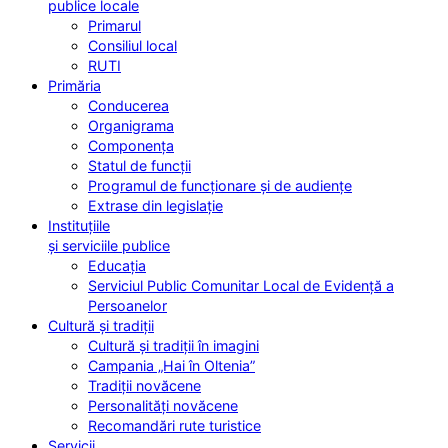
publice locale
Primarul
Consiliul local
RUTI
Primăria
Conducerea
Organigrama
Componența
Statul de funcții
Programul de funcționare și de audiențe
Extrase din legislație
Instituțiile
și serviciile publice
Educația
Serviciul Public Comunitar Local de Evidență a
Persoanelor
Cultură și tradiții
Cultură și tradiții în imagini
Campania „Hai în Oltenia”
Tradiții novăcene
Personalități novăcene
Recomandări rute turistice
Servicii