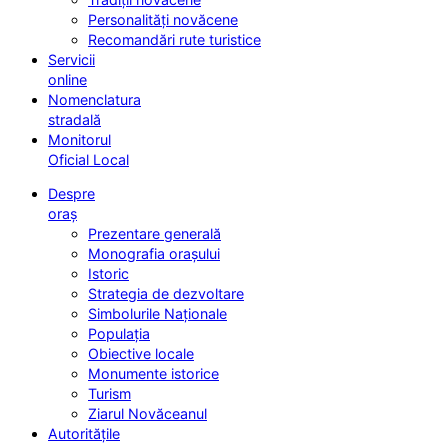
Personalități novăcene
Recomandări rute turistice
Servicii
online
Nomenclatura
stradală
Monitorul
Oficial Local
Despre
oraș
Prezentare generală
Monografia orașului
Istoric
Strategia de dezvoltare
Simbolurile Naționale
Populația
Obiective locale
Monumente istorice
Turism
Ziarul Novăceanul
Autoritățile