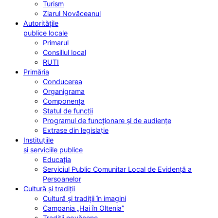
Turism
Ziarul Novăceanul
Autoritățile
publice locale
Primarul
Consiliul local
RUTI
Primăria
Conducerea
Organigrama
Componența
Statul de funcții
Programul de funcționare și de audiențe
Extrase din legislație
Instituțiile
și serviciile publice
Educația
Serviciul Public Comunitar Local de Evidență a
Persoanelor
Cultură și tradiții
Cultură și tradiții în imagini
Campania „Hai în Oltenia”
Tradiții novăcene