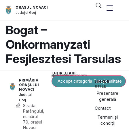
ORAȘUL NOVACI
Județul
Gorj
Bogat –
Onkormanyzati
Fesjlesztesi Tarsulas
LOCALIZARE
Acest conținut este blocat până când acceptați categoria corespunzătoare de cookie-uri.
PRIMĂRIA
Accept categoria Funcționalitate
LINKURI
ORAȘULUI
UTILE
NOVACI
Prezentare
Județul
generală
Gorj
Strada
Contact
Parângului,
numărul
Termeni și
79, orașul
condiții
Novaci