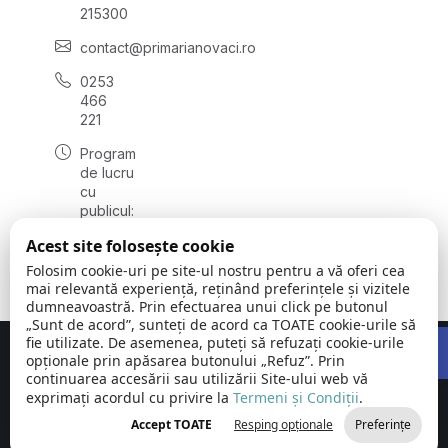
215300
contact@primarianovaci.ro
0253
466
221
Program
de lucru
cu
publicul:
luni -
Acest site folosește cookie
vineri
08:00 -
Folosim cookie-uri pe site-ul nostru pentru a vă oferi cea
16:00
mai relevantă experiență, reținând preferințele și vizitele
dumneavoastră. Prin efectuarea unui click pe butonul
„Sunt de acord”, sunteți de acord ca TOATE cookie-urile să
Open 
fie utilizate. De asemenea, puteți să refuzați cookie-urile
Concept realizat de
Big Media Relații Publice SRL
opționale prin apăsarea butonului „Refuz”. Prin
continuarea accesării sau utilizării Site-ului web vă
exprimați acordul cu privire la
Orașul
Termeni și Condiții
©
Toate
.
Novaci |
2026
drepturile
Accept TOATE
Resping opționale
Preferințe
Județul Gorj
rezervate