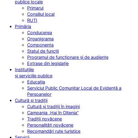
publice locale
Primarul
Consiliul local
RUTI
Primăria
Conducerea
Organigrama
Componența
Statul de funcții
Programul de funcționare și de audiențe
Extrase din legislație
Instituțiile
și serviciile publice
Educația
Serviciul Public Comunitar Local de Evidență a
Persoanelor
Cultură și tradiții
Cultură și tradiții în imagini
Campania „Hai în Oltenia”
Tradiții novăcene
Personalități novăcene
Recomandări rute turistice
Servicii