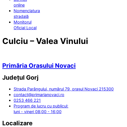
online
Nomenclatura
stradală
Monitorul
Oficial Local
Culciu – Valea Vinului
Primăria Orașului Novaci
Județul
Gorj
Strada Parângului, numărul 79, orașul Novaci 215300
contact@primarianovaci.ro
0253 466 221
Program de lucru cu publicul:
luni - vineri 08:00 - 16:00
Localizare