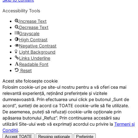
Accessibility Tools
Increase Text
Decrease Text
Grayscale
High Contrast
Negative Contrast
Light Background
Links Underline
Readable Font
Reset
Acest site folosește cookie
Folosim cookie-uri pe site-ul nostru pentru a vă oferi cea mai
relevantă experiență, reținând preferințele și vizitele
dumneavoastră. Prin efectuarea unui click pe butonul „Sunt de
acord”, sunteți de acord ca TOATE cookie-urile să fie utilizate.
De asemenea, puteți să refuzați cookie-urile opționale prin
apăsarea butonului „Refuz”. Prin continuarea accesării sau
utilizării Site-ului web vă exprimați acordul cu privire la
Termeni și
Condiții
.
Accept TOATE
Resping opționale
Preferințe