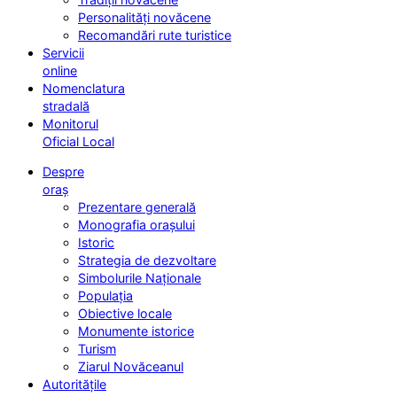
Personalități novăcene
Recomandări rute turistice
Servicii
online
Nomenclatura
stradală
Monitorul
Oficial Local
Despre
oraș
Prezentare generală
Monografia orașului
Istoric
Strategia de dezvoltare
Simbolurile Naționale
Populația
Obiective locale
Monumente istorice
Turism
Ziarul Novăceanul
Autoritățile