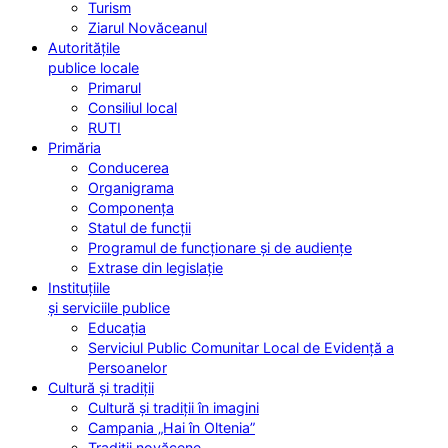
Turism
Ziarul Novăceanul
Autoritățile
publice locale
Primarul
Consiliul local
RUTI
Primăria
Conducerea
Organigrama
Componența
Statul de funcții
Programul de funcționare și de audiențe
Extrase din legislație
Instituțiile
și serviciile publice
Educația
Serviciul Public Comunitar Local de Evidență a
Persoanelor
Cultură și tradiții
Cultură și tradiții în imagini
Campania „Hai în Oltenia”
Tradiții novăcene