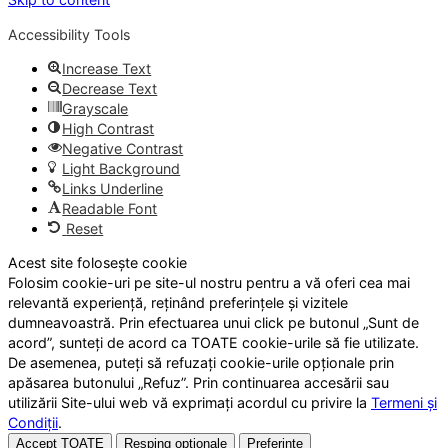
Accessibility Tools
Increase Text
Decrease Text
Grayscale
High Contrast
Negative Contrast
Light Background
Links Underline
Readable Font
Reset
Acest site folosește cookie
Folosim cookie-uri pe site-ul nostru pentru a vă oferi cea mai
relevantă experiență, reținând preferințele și vizitele
dumneavoastră. Prin efectuarea unui click pe butonul „Sunt de
acord”, sunteți de acord ca TOATE cookie-urile să fie utilizate.
De asemenea, puteți să refuzați cookie-urile opționale prin
apăsarea butonului „Refuz”. Prin continuarea accesării sau
utilizării Site-ului web vă exprimați acordul cu privire la
Termeni și
Condiții
.
Accept TOATE
Resping opționale
Preferințe