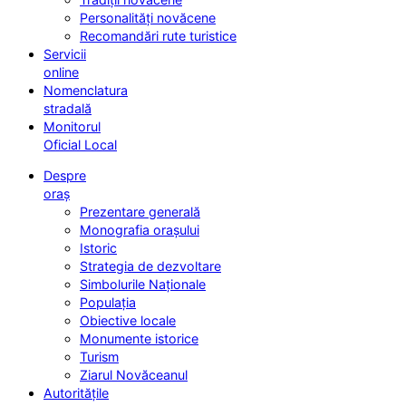
Personalități novăcene
Recomandări rute turistice
Servicii
online
Nomenclatura
stradală
Monitorul
Oficial Local
Despre
oraș
Prezentare generală
Monografia orașului
Istoric
Strategia de dezvoltare
Simbolurile Naționale
Populația
Obiective locale
Monumente istorice
Turism
Ziarul Novăceanul
Autoritățile