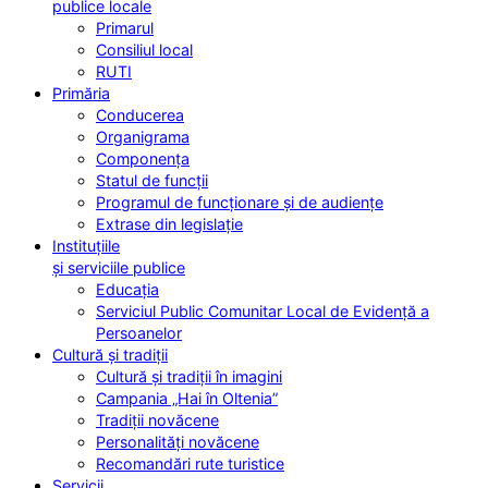
publice locale
Primarul
Consiliul local
RUTI
Primăria
Conducerea
Organigrama
Componența
Statul de funcții
Programul de funcționare și de audiențe
Extrase din legislație
Instituțiile
și serviciile publice
Educația
Serviciul Public Comunitar Local de Evidență a
Persoanelor
Cultură și tradiții
Cultură și tradiții în imagini
Campania „Hai în Oltenia”
Tradiții novăcene
Personalități novăcene
Recomandări rute turistice
Servicii