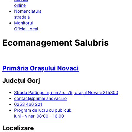
online
Nomenclatura
stradală
Monitorul
Oficial Local
Ecomanagement Salubris
Primăria Orașului Novaci
Județul
Gorj
Strada Parângului, numărul 79, orașul Novaci 215300
contact@primarianovaci.ro
0253 466 221
Program de lucru cu publicul:
luni - vineri 08:00 - 16:00
Localizare