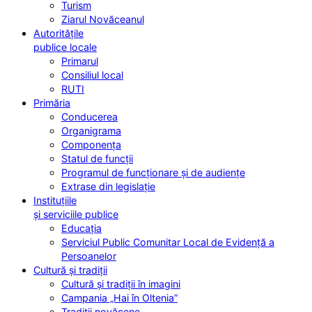
Turism
Ziarul Novăceanul
Autoritățile
publice locale
Primarul
Consiliul local
RUTI
Primăria
Conducerea
Organigrama
Componența
Statul de funcții
Programul de funcționare și de audiențe
Extrase din legislație
Instituțiile
și serviciile publice
Educația
Serviciul Public Comunitar Local de Evidență a
Persoanelor
Cultură și tradiții
Cultură și tradiții în imagini
Campania „Hai în Oltenia”
Tradiții novăcene