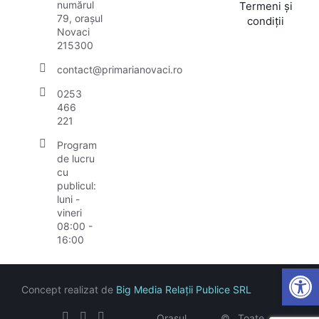
numărul
Termeni și
79, orașul
condiții
Novaci
215300
contact@primarianovaci.ro
0253
466
221
Program
de lucru
cu
publicul:
luni -
vineri
08:00 -
16:00
Open
Concept realizat de
Big Media Relații Publice SRL
Orașul
©
Toate