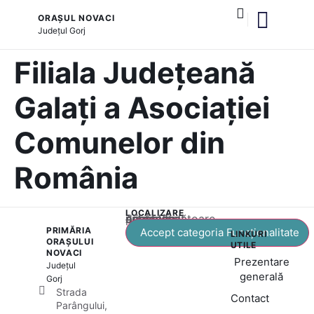
ORAȘUL NOVACI
Județul
Gorj
și serviciile publice
Cultură și tradiții
Filiala Județeană
Galați a Asociației
Comunelor din
România
LOCALIZARE
Acest conținut este blocat până când acceptați categoria corespunzătoare de cookie-uri.
PRIMĂRIA
Accept categoria Funcționalitate
LINKURI
ORAȘULUI
UTILE
NOVACI
Prezentare
Județul
generală
Gorj
Strada
Contact
Parângului,