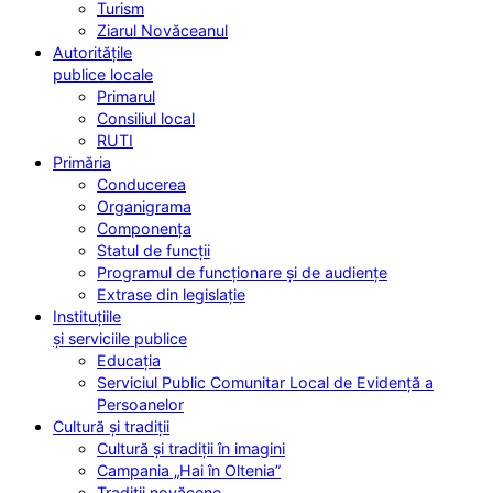
Turism
Ziarul Novăceanul
Autoritățile
publice locale
Primarul
Consiliul local
RUTI
Primăria
Conducerea
Organigrama
Componența
Statul de funcții
Programul de funcționare și de audiențe
Extrase din legislație
Instituțiile
și serviciile publice
Educația
Serviciul Public Comunitar Local de Evidență a
Persoanelor
Cultură și tradiții
Cultură și tradiții în imagini
Campania „Hai în Oltenia”
Tradiții novăcene