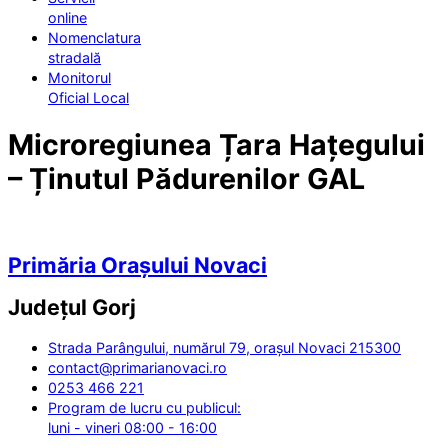
online
Nomenclatura
stradală
Monitorul
Oficial Local
Microregiunea Țara Hațegului
– Ținutul Pădurenilor GAL
Primăria Orașului Novaci
Județul
Gorj
Strada Parângului, numărul 79, orașul Novaci 215300
contact@primarianovaci.ro
0253 466 221
Program de lucru cu publicul:
luni - vineri 08:00 - 16:00