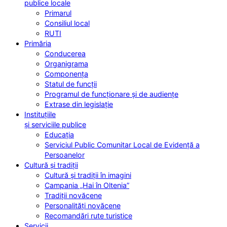
publice locale
Primarul
Consiliul local
RUTI
Primăria
Conducerea
Organigrama
Componența
Statul de funcții
Programul de funcționare și de audiențe
Extrase din legislație
Instituțiile
și serviciile publice
Educația
Serviciul Public Comunitar Local de Evidență a
Persoanelor
Cultură și tradiții
Cultură și tradiții în imagini
Campania „Hai în Oltenia”
Tradiții novăcene
Personalități novăcene
Recomandări rute turistice
Servicii