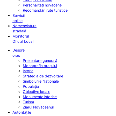
Personalități novăcene
Recomandări rute turistice
Servicii
online
Nomenclatura
stradală
Monitorul
Oficial Local
Despre
oraș
Prezentare generală
Monografia orașului
Istoric
Strategia de dezvoltare
Simbolurile Naționale
Populația
Obiective locale
Monumente istorice
Turism
Ziarul Novăceanul
Autoritățile