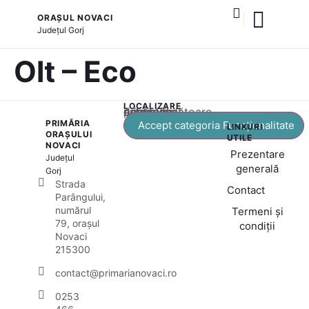
ORAȘUL NOVACI
Județul
Gorj
și serviciile publice
Cultură și tradiții
Olt – Eco
LOCALIZARE
Acest conținut este blocat până când acceptați categoria corespunzătoare de cookie-uri.
PRIMĂRIA
Accept categoria Funcționalitate
LINKURI
ORAȘULUI
UTILE
NOVACI
Prezentare
Județul
generală
Gorj
Strada
Contact
Parângului,
numărul
Termeni și
79, orașul
condiții
Novaci
215300
contact@primarianovaci.ro
0253