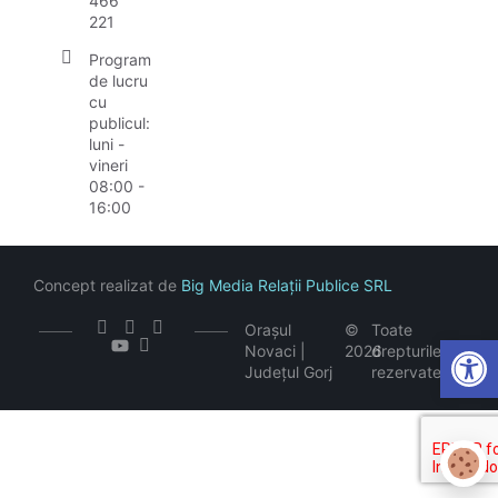
466
221
Program
de lucru
cu
publicul:
luni -
vineri
08:00 -
16:00
Concept realizat de
Big Media Relații Publice SRL
Orașul
©
Toate
Open
Novaci |
2026
drepturile
Județul Gorj
rezervate