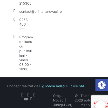
215300
contact@primarianovaci.ro
0253
466
221
Program
de lucru
cu
publicul:
luni -
vineri
08:00 -
16:00
Open
Concept realizat de
Big Media Relații Publice SRL
Orașul
©
Toate
Novaci |
2026
drepturile
Județul Gorj
rezervate
🍪