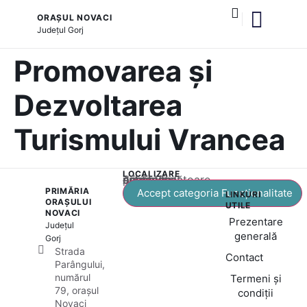
ORAȘUL NOVACI
Județul
Gorj
și serviciile publice
Cultură și tradiții
Promovarea și
Dezvoltarea
Turismului Vrancea
LOCALIZARE
Acest conținut este blocat până când acceptați categoria corespunzătoare de cookie-uri.
PRIMĂRIA
Accept categoria Funcționalitate
LINKURI
ORAȘULUI
UTILE
NOVACI
Prezentare
Județul
generală
Gorj
Strada
Contact
Parângului,
numărul
Termeni și
79, orașul
condiții
Novaci