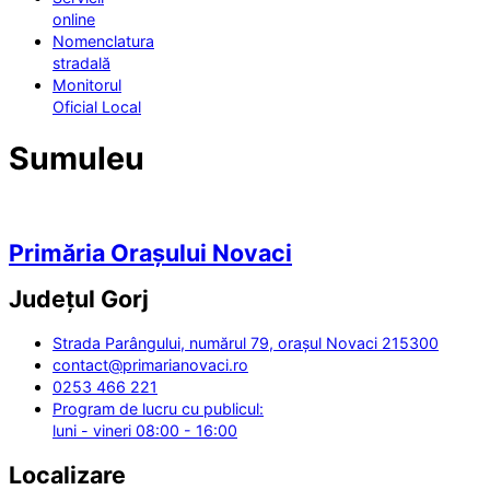
online
Nomenclatura
stradală
Monitorul
Oficial Local
Sumuleu
Primăria Orașului Novaci
Județul
Gorj
Strada Parângului, numărul 79, orașul Novaci 215300
contact@primarianovaci.ro
0253 466 221
Program de lucru cu publicul:
luni - vineri 08:00 - 16:00
Localizare