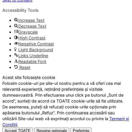
Accessibility Tools
Increase Text
Decrease Text
Grayscale
High Contrast
Negative Contrast
Light Background
Links Underline
Readable Font
Reset
Acest site folosește cookie
Folosim cookie-uri pe site-ul nostru pentru a vă oferi cea mai
relevantă experiență, reținând preferințele și vizitele
dumneavoastră. Prin efectuarea unui click pe butonul „Sunt de
acord”, sunteți de acord ca TOATE cookie-urile să fie utilizate.
De asemenea, puteți să refuzați cookie-urile opționale prin
apăsarea butonului „Refuz”. Prin continuarea accesării sau
utilizării Site-ului web vă exprimați acordul cu privire la
Termeni și
Condiții
.
Accept TOATE
Resping opționale
Preferințe