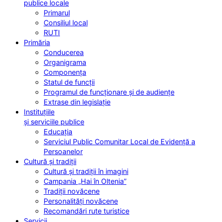
publice locale
Primarul
Consiliul local
RUTI
Primăria
Conducerea
Organigrama
Componența
Statul de funcții
Programul de funcționare și de audiențe
Extrase din legislație
Instituțiile
și serviciile publice
Educația
Serviciul Public Comunitar Local de Evidență a
Persoanelor
Cultură și tradiții
Cultură și tradiții în imagini
Campania „Hai în Oltenia”
Tradiții novăcene
Personalități novăcene
Recomandări rute turistice
Servicii