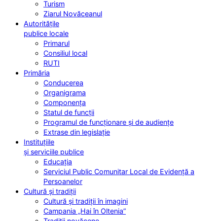
Turism
Ziarul Novăceanul
Autoritățile
publice locale
Primarul
Consiliul local
RUTI
Primăria
Conducerea
Organigrama
Componența
Statul de funcții
Programul de funcționare și de audiențe
Extrase din legislație
Instituțiile
și serviciile publice
Educația
Serviciul Public Comunitar Local de Evidență a
Persoanelor
Cultură și tradiții
Cultură și tradiții în imagini
Campania „Hai în Oltenia”
Tradiții novăcene