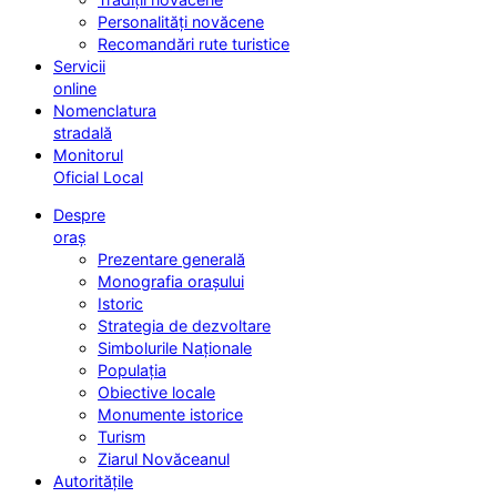
Personalități novăcene
Recomandări rute turistice
Servicii
online
Nomenclatura
stradală
Monitorul
Oficial Local
Despre
oraș
Prezentare generală
Monografia orașului
Istoric
Strategia de dezvoltare
Simbolurile Naționale
Populația
Obiective locale
Monumente istorice
Turism
Ziarul Novăceanul
Autoritățile