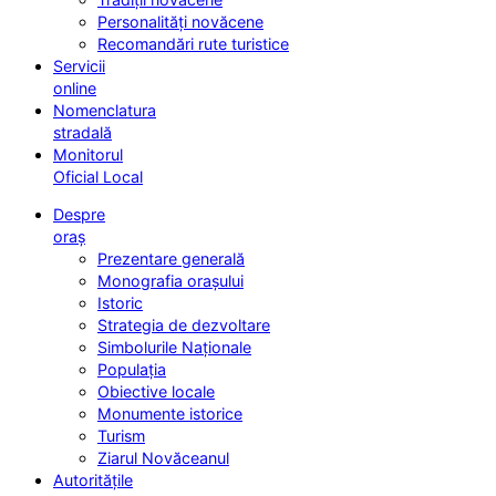
Personalități novăcene
Recomandări rute turistice
Servicii
online
Nomenclatura
stradală
Monitorul
Oficial Local
Despre
oraș
Prezentare generală
Monografia orașului
Istoric
Strategia de dezvoltare
Simbolurile Naționale
Populația
Obiective locale
Monumente istorice
Turism
Ziarul Novăceanul
Autoritățile