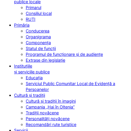
publice locale
Primarul
Consiliul local
RUTI
Primăria
Conducerea
Organigrama
Componența
Statul de funcții
Programul de funcționare și de audiențe
Extrase din legislație
Instituțiile
și serviciile publice
Educația
Serviciul Public Comunitar Local de Evidență a
Persoanelor
Cultură și tradiții
Cultură și tradiții în imagini
Campania „Hai în Oltenia”
Tradiții novăcene
Personalități novăcene
Recomandări rute turistice
Servicii