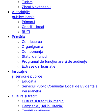
Turism
Ziarul Novăceanul
Autoritățile
publice locale
Primarul
Consiliul local
RUTI
Primăria
Conducerea
Organigrama
Componența
Statul de funcții
Programul de funcționare și de audiențe
Extrase din legislație
Instituțiile
și serviciile publice
Educația
Serviciul Public Comunitar Local de Evidență a
Persoanelor
Cultură și tradiții
Cultură și tradiții în imagini
Campania „Hai în Oltenia”
Tradiții novăcene