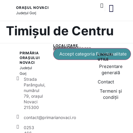
ORAȘUL NOVACI
Județul
Gorj
și serviciile publice
Cultură și tradiții
Timișul de Centru
LOCALIZARE
Acest conținut este blocat până când acceptați categoria corespunzătoare de cookie-uri.
PRIMĂRIA
Accept categoria Funcționalitate
LINKURI
ORAȘULUI
UTILE
NOVACI
Prezentare
Județul
generală
Gorj
Strada
Contact
Parângului,
numărul
Termeni și
79, orașul
condiții
Novaci
215300
contact@primarianovaci.ro
0253