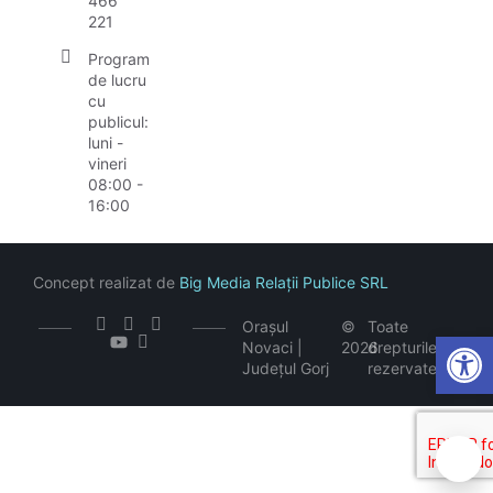
466
221
Program
de lucru
cu
publicul:
luni -
vineri
08:00 -
16:00
Concept realizat de
Big Media Relații Publice SRL
Orașul
©
Toate
Open
Novaci |
2026
drepturile
Județul Gorj
rezervate
🍪