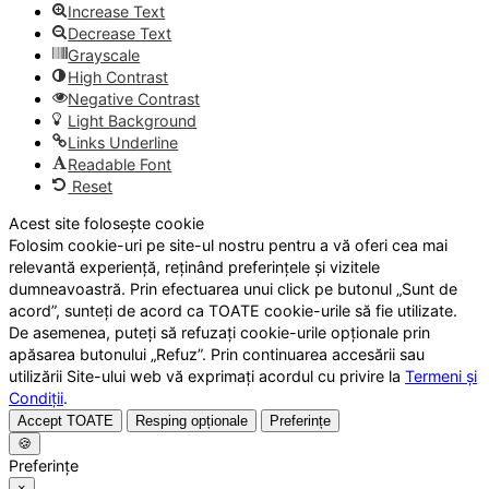
Increase Text
Decrease Text
Grayscale
High Contrast
Negative Contrast
Light Background
Links Underline
Readable Font
Reset
Acest site folosește cookie
Folosim cookie-uri pe site-ul nostru pentru a vă oferi cea mai
relevantă experiență, reținând preferințele și vizitele
dumneavoastră. Prin efectuarea unui click pe butonul „Sunt de
acord”, sunteți de acord ca TOATE cookie-urile să fie utilizate.
De asemenea, puteți să refuzați cookie-urile opționale prin
apăsarea butonului „Refuz”. Prin continuarea accesării sau
utilizării Site-ului web vă exprimați acordul cu privire la
Termeni și
Condiții
.
Accept TOATE
Resping opționale
Preferințe
🍪
Preferințe
×