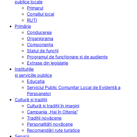
publice locale
Primarul
Consiliul local
RUTI
Primăria
Conducerea
Organigrama
Componența
Statul de funcții
Programul de funcționare și de audiențe
Extrase din legislație
Instituțiile
și serviciile publice
Educația
Serviciul Public Comunitar Local de Evidență a
Persoanelor
Cultură și tradiții
Cultură și tradiții în imagini
Campania „Hai în Oltenia”
Tradiții novăcene
Personalități novăcene
Recomandări rute turistice
Servicii