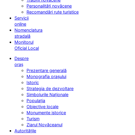
Personalități novăcene
Recomandări rute turistice
Servicii
online
Nomenclatura
stradală
Monitorul
Oficial Local
Despre
oraș
Prezentare generală
Monografia orașului
Istoric
Strategia de dezvoltare
Simbolurile Naționale
Populația
Obiective locale
Monumente istorice
Turism
Ziarul Novăceanul
Autoritățile