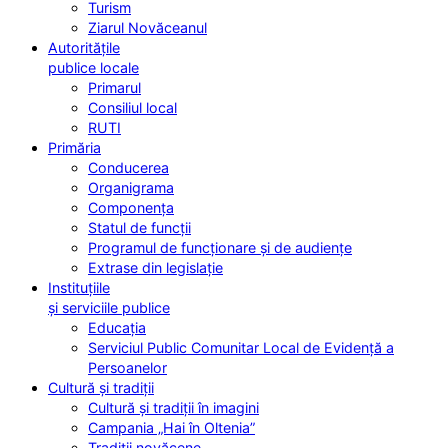
Turism
Ziarul Novăceanul
Autoritățile
publice locale
Primarul
Consiliul local
RUTI
Primăria
Conducerea
Organigrama
Componența
Statul de funcții
Programul de funcționare și de audiențe
Extrase din legislație
Instituțiile
și serviciile publice
Educația
Serviciul Public Comunitar Local de Evidență a
Persoanelor
Cultură și tradiții
Cultură și tradiții în imagini
Campania „Hai în Oltenia”
Tradiții novăcene