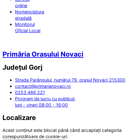
online
Nomenclatura
stradală
Monitorul
Oficial Local
Primăria Orașului Novaci
Județul
Gorj
Strada Parângului, numărul 79, orașul Novaci 215300
contact@primarianovaci.ro
0253 466 221
Program de lucru cu publicul:
luni - vineri 08:00 - 16:00
Localizare
Acest conținut este blocat până când acceptați categoria
corespunzătoare de cookie-uri.