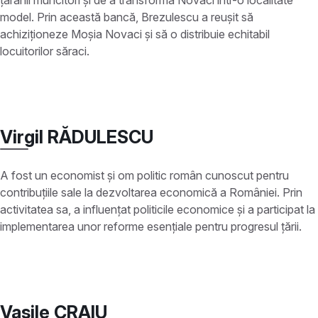
țăranii muncitori și de a transforma Novaci într-o localitate
model. Prin această bancă, Brezulescu a reușit să
achiziționeze Moșia Novaci și să o distribuie echitabil
locuitorilor săraci.
Virgil RĂDULESCU
A fost un economist și om politic român cunoscut pentru
contribuțiile sale la dezvoltarea economică a României. Prin
activitatea sa, a influențat politicile economice și a participat la
implementarea unor reforme esențiale pentru progresul țării.
Vasile CRAIU