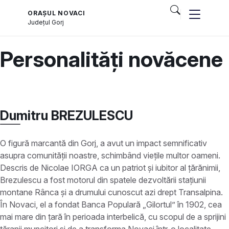
ORAȘUL NOVACI
Județul
Gorj
Personalități novăcene
Dumitru BREZULESCU
O figură marcantă din Gorj, a avut un impact semnificativ
asupra comunității noastre, schimbând viețile multor oameni.
Descris de Nicolae IORGA ca un patriot și iubitor al țărănimii,
Brezulescu a fost motorul din spatele dezvoltării stațiunii
montane Rânca și a drumului cunoscut azi drept Transalpina.
În Novaci, el a fondat Banca Populară „Gilortul” în 1902, cea
mai mare din țară în perioada interbelică, cu scopul de a sprijini