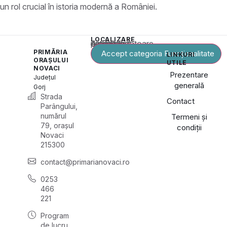
un rol crucial în istoria modernă a României.
LOCALIZARE
Acest conținut este blocat până când acceptați categoria corespunzătoare de cookie-uri.
PRIMĂRIA
Accept categoria Funcționalitate
LINKURI
ORAȘULUI
UTILE
NOVACI
Prezentare
Județul
generală
Gorj
Strada
Contact
Parângului,
numărul
Termeni și
79, orașul
condiții
Novaci
215300
contact@primarianovaci.ro
0253
466
221
Program
de lucru