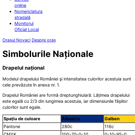
online
Nomenclatura
stradală
Monitorul
Oficial Local
Orașul Novaci
Despre oraș
Simbolurile Naționale
Drapelul național
Modelul drapelului României şi intensitatea culorilor acestuia sunt
cele prevăzute în anexa nr. 1.
Drapelul României are formă dreptunghiulară. Lățimea drapelului
este egală cu 2/3 din lungimea acestuia, iar dimensiunile fâșiilor
culorilor sunt egale.
Spațiu de culoare
Albastru
Galben
Pantone
280c
116c
CMYK
100-70-0-10
0-10-95-0