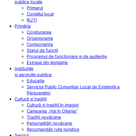
publice locale
Primarul
Consiliul local
RUTI
Primăria
Conducerea
Organigrama
Componența
Statul de funcții
Programul de funcționare și de audiențe
Extrase din legislație
Instituțiile
și serviciile publice
Educația
Serviciul Public Comunitar Local de Evidență a
Persoanelor
Cultură și tradiții
Cultură și tradiții în imagini
Campania „Hai în Oltenia”
Tradiții novăcene
Personalități novăcene
Recomandări rute turistice
Servicii