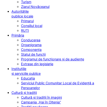
Turism
Ziarul Novăceanul
Autoritățile
publice locale
Primarul
Consiliul local
RUTI
Primăria
Conducerea
Organigrama
Componența
Statul de funcții
Programul de funcționare și de audiențe
Extrase din legislație
Instituțiile
și serviciile publice
Educația
Serviciul Public Comunitar Local de Evidență a
Persoanelor
Cultură și tradiții
Cultură și tradiții în imagini
Campania „Hai în Oltenia”
Tradiții novăcene