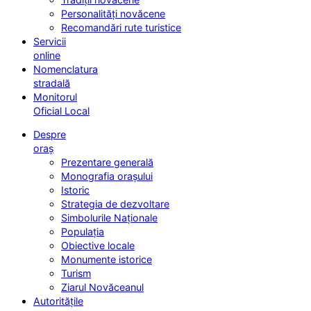
Personalități novăcene
Recomandări rute turistice
Servicii
online
Nomenclatura
stradală
Monitorul
Oficial Local
Despre
oraș
Prezentare generală
Monografia orașului
Istoric
Strategia de dezvoltare
Simbolurile Naționale
Populația
Obiective locale
Monumente istorice
Turism
Ziarul Novăceanul
Autoritățile