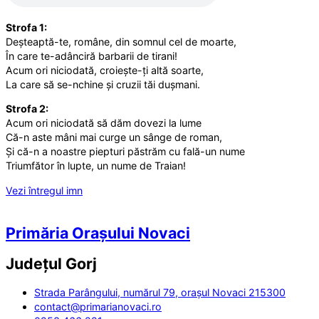
Strofa 1:
Deșteaptă-te, române, din somnul cel de moarte,
În care te-adânciră barbarii de tirani!
Acum ori niciodată, croiește-ți altă soarte,
La care să se-nchine și cruzii tăi dușmani.
Strofa 2:
Acum ori niciodată să dăm dovezi la lume
Că-n aste mâni mai curge un sânge de roman,
Și că-n a noastre piepturi păstrăm cu fală-un nume
Triumfător în lupte, un nume de Traian!
Vezi întregul imn
Primăria Orașului Novaci
Județul
Gorj
Strada Parângului, numărul 79, orașul Novaci 215300
contact@primarianovaci.ro