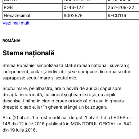
RGB
0-43-127
252-209-22
Hexazecimal
#002B7F
#FCD116
Vezi mai mult
ROMÂNIA
Stema națională
Stema României simbolizează statul român național, suveran și
independent, unitar și indivizibil și se compune din doua scuturi
suprapuse: scutul mare și scutul mic.
Scutul mare, pe albastru, are o acvilă de aur cu capul spre
dreapta încoronată, cu ciocul şi ghearele roșii, cu aripile
deschise, ținând în cioc o cruce ortodoxă din aur, în gheara
dreaptă o sabie, iar în gheara stângă un buzdugan.
Alin. (2) al art. 1 a fost modificat de pct. 1 al art. I din LEGEA nr.
146 din 12 iulie 2016 publicată în MONITORUL OFICIAL nr. 542
din 19 iulie 2016.