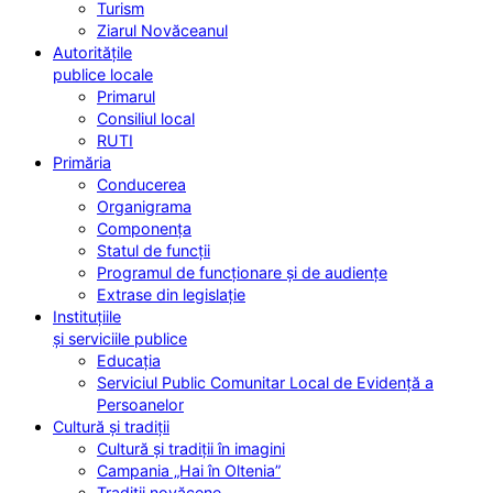
Turism
Ziarul Novăceanul
Autoritățile
publice locale
Primarul
Consiliul local
RUTI
Primăria
Conducerea
Organigrama
Componența
Statul de funcții
Programul de funcționare și de audiențe
Extrase din legislație
Instituțiile
și serviciile publice
Educația
Serviciul Public Comunitar Local de Evidență a
Persoanelor
Cultură și tradiții
Cultură și tradiții în imagini
Campania „Hai în Oltenia”
Tradiții novăcene