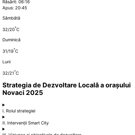
Răsărit: 06:16
Apus: 20:45
Sâmbătă
°
32/20
C
Duminică
°
31/19
C
Luni
°
32/21
C
Strategia de Dezvoltare Locală a orașului
Novaci 2025
I. Rolul strategiei
II. Intervenții Smart City
III. Viziunea și obiectivele de dezvoltare