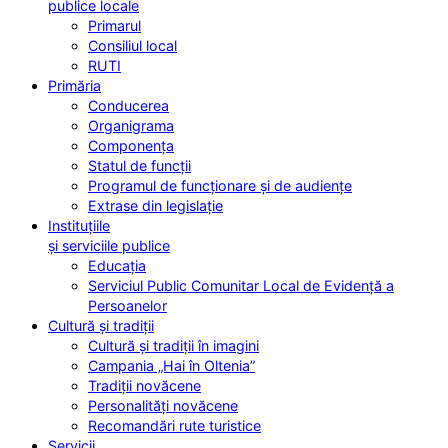
publice locale
Primarul
Consiliul local
RUTI
Primăria
Conducerea
Organigrama
Componența
Statul de funcții
Programul de funcționare și de audiențe
Extrase din legislație
Instituțiile
și serviciile publice
Educația
Serviciul Public Comunitar Local de Evidență a
Persoanelor
Cultură și tradiții
Cultură și tradiții în imagini
Campania „Hai în Oltenia”
Tradiții novăcene
Personalități novăcene
Recomandări rute turistice
Servicii