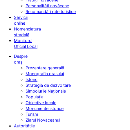
Personalități novăcene
Recomandări rute turistice
Servicii
online
Nomenclatura
stradală
Monitorul
Oficial Local
Despre
oraș
Prezentare generală
Monografia orașului
Istoric
Strategia de dezvoltare
Simbolurile Naționale
Populația
Obiective locale
Monumente istorice
Turism
Ziarul Novăceanul
Autoritățile