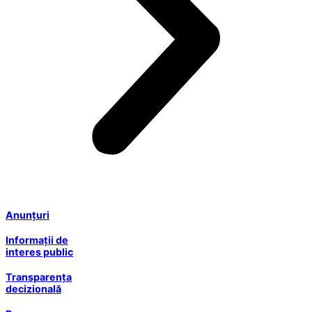
Anunțuri
Informații de
interes public
Transparența
decizională