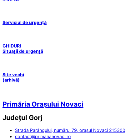
Serviciul de urgență
GHIDURI
Situații de urgență
Site vechi
(arhivă)
Primăria Orașului Novaci
Județul
Gorj
Strada Parângului, numărul 79, orașul Novaci 215300
contact@primarianovaci.ro