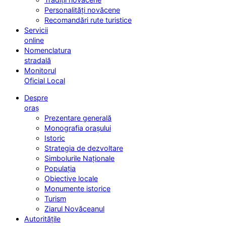
Personalități novăcene
Recomandări rute turistice
Servicii
online
Nomenclatura
stradală
Monitorul
Oficial Local
Despre
oraș
Prezentare generală
Monografia orașului
Istoric
Strategia de dezvoltare
Simbolurile Naționale
Populația
Obiective locale
Monumente istorice
Turism
Ziarul Novăceanul
Autoritățile