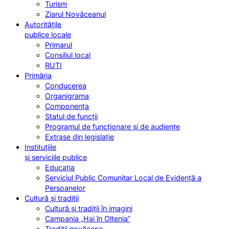
Turism
Ziarul Novăceanul
Autoritățile
publice locale
Primarul
Consiliul local
RUTI
Primăria
Conducerea
Organigrama
Componența
Statul de funcții
Programul de funcționare și de audiențe
Extrase din legislație
Instituțiile
și serviciile publice
Educația
Serviciul Public Comunitar Local de Evidență a
Persoanelor
Cultură și tradiții
Cultură și tradiții în imagini
Campania „Hai în Oltenia”
Tradiții novăcene