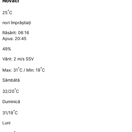
Novaci
°
25
C
nori împrăștiați
Răsărit: 06:16
Apus: 20:45
49%
Vânt: 2 m/s SSV
°
°
Max: 31
C / Min: 19
C
Sâmbătă
°
32/20
C
Duminică
°
31/19
C
Luni