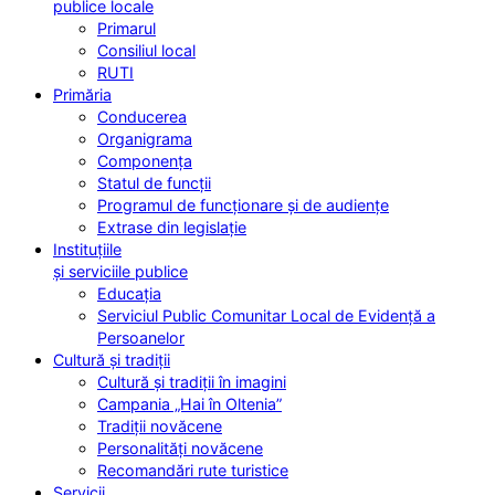
publice locale
Primarul
Consiliul local
RUTI
Primăria
Conducerea
Organigrama
Componența
Statul de funcții
Programul de funcționare și de audiențe
Extrase din legislație
Instituțiile
și serviciile publice
Educația
Serviciul Public Comunitar Local de Evidență a
Persoanelor
Cultură și tradiții
Cultură și tradiții în imagini
Campania „Hai în Oltenia”
Tradiții novăcene
Personalități novăcene
Recomandări rute turistice
Servicii