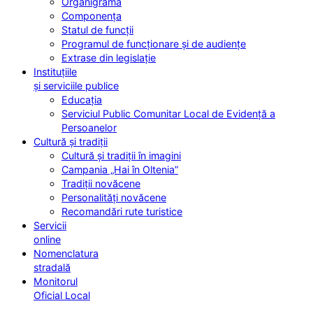
Organigrama
Componența
Statul de funcții
Programul de funcționare și de audiențe
Extrase din legislație
Instituțiile
și serviciile publice
Educația
Serviciul Public Comunitar Local de Evidență a
Persoanelor
Cultură și tradiții
Cultură și tradiții în imagini
Campania „Hai în Oltenia”
Tradiții novăcene
Personalități novăcene
Recomandări rute turistice
Servicii
online
Nomenclatura
stradală
Monitorul
Oficial Local