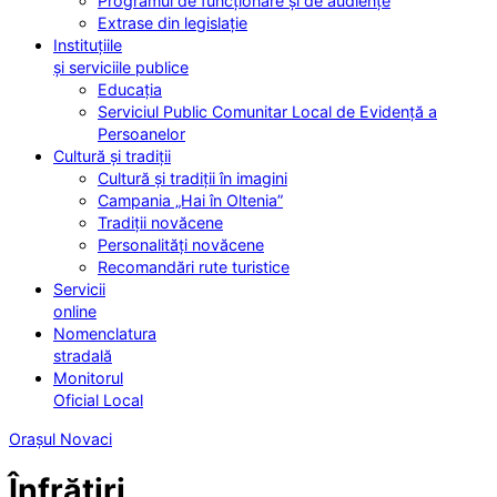
Programul de funcționare și de audiențe
Extrase din legislație
Instituțiile
și serviciile publice
Educația
Serviciul Public Comunitar Local de Evidență a
Persoanelor
Cultură și tradiții
Cultură și tradiții în imagini
Campania „Hai în Oltenia”
Tradiții novăcene
Personalități novăcene
Recomandări rute turistice
Servicii
online
Nomenclatura
stradală
Monitorul
Oficial Local
Orașul Novaci
Înfrățiri