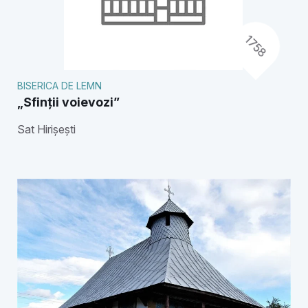
1758
BISERICA DE LEMN
„Sfinții voievozi”
Sat Hirișești