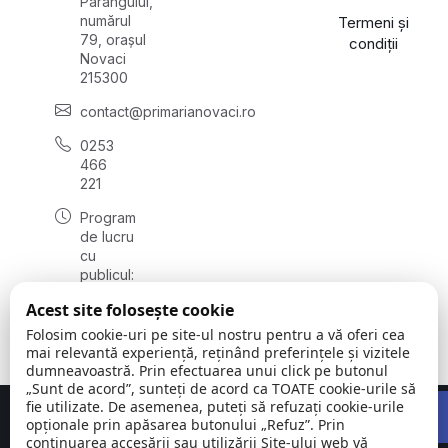
Parângului,
numărul
Termeni și
79, orașul
condiții
Novaci
215300
contact@primarianovaci.ro
0253
466
221
Program
de lucru
cu
publicul:
luni -
Acest site folosește cookie
vineri
08:00 -
Folosim cookie-uri pe site-ul nostru pentru a vă oferi cea
16:00
mai relevantă experiență, reținând preferințele și vizitele
dumneavoastră. Prin efectuarea unui click pe butonul
„Sunt de acord”, sunteți de acord ca TOATE cookie-urile să
Open 
fie utilizate. De asemenea, puteți să refuzați cookie-urile
Concept realizat de
Big Media Relații Publice SRL
opționale prin apăsarea butonului „Refuz”. Prin
continuarea accesării sau utilizării Site-ului web vă