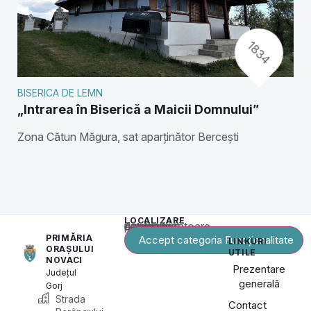
1834
BISERICA DE LEMN
„Intrarea în Biserică a Maicii Domnului”
Zona Cătun Măgura, sat aparținător Bercești
LOCALIZARE
Acest conținut este blocat până când acceptați categoria corespunzătoare de cookie-uri.
PRIMĂRIA
Accept categoria Funcționalitate
LINKURI
ORAȘULUI
UTILE
NOVACI
Prezentare
Județul
generală
Gorj
Strada
Contact