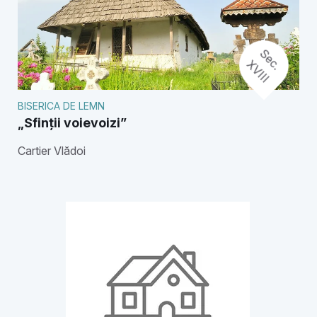
S
e
.
V
I
I
c
X
I
BISERICA DE LEMN
„Sfinții voievoizi”
Cartier Vlădoi