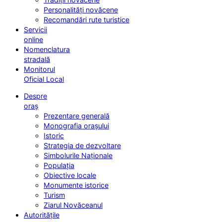
Personalități novăcene
Recomandări rute turistice
Servicii
online
Nomenclatura
stradală
Monitorul
Oficial Local
Despre
oraș
Prezentare generală
Monografia orașului
Istoric
Strategia de dezvoltare
Simbolurile Naționale
Populația
Obiective locale
Monumente istorice
Turism
Ziarul Novăceanul
Autoritățile