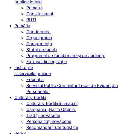
publice locale
Primarul
Consiliul local
RUTI
Primăria
Conducerea
Organigrama
Componența
Statul de funcții
Programul de funcționare și de audiențe
Extrase din legislație
Instituțiile
și serviciile publice
Educația
Serviciul Public Comunitar Local de Evidență a
Persoanelor
Cultură și tradiții
Cultură și tradiții în imagini
Campania „Hai în Oltenia”
Tradiții novăcene
Personalități novăcene
Recomandări rute turistice
Servicii