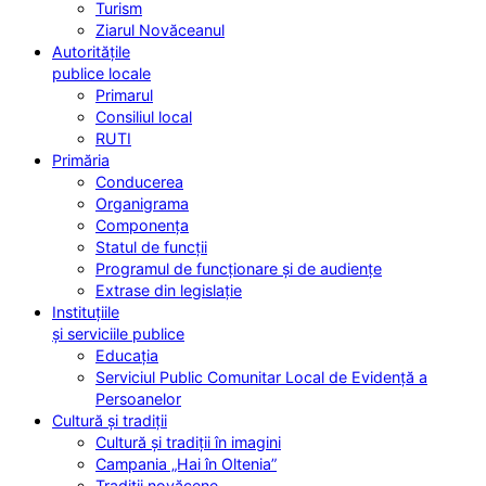
Turism
Ziarul Novăceanul
Autoritățile
publice locale
Primarul
Consiliul local
RUTI
Primăria
Conducerea
Organigrama
Componența
Statul de funcții
Programul de funcționare și de audiențe
Extrase din legislație
Instituțiile
și serviciile publice
Educația
Serviciul Public Comunitar Local de Evidență a
Persoanelor
Cultură și tradiții
Cultură și tradiții în imagini
Campania „Hai în Oltenia”
Tradiții novăcene