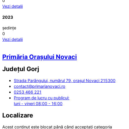
0
Vezi detalii
2023
ședințe
0
Vezi detalii
Primăria Orașului Novaci
Județul
Gorj
Strada Parângului, numărul 79, orașul Novaci 215300
contact@primarianovaci.ro
0253 466 221
Program de lucru cu publicul:
luni - vineri 08:00 - 16:00
Localizare
Acest conținut este blocat până când acceptați categoria