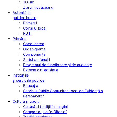
Turism
Ziarul Novăceanul
Autoritățile
publice locale
Primarul
Consiliul local
RUTI
Primăria
Conducerea
Organigrama
Componența
Statul de funcții
Programul de funcționare și de audiențe
Extrase din legislație
Instituțiile
și serviciile publice
Educația
Serviciul Public Comunitar Local de Evidență a
Persoanelor
Cultură și tradiții
Cultură și tradiții în imagini
Campania „Hai în Oltenia”
Tradiții novăcene