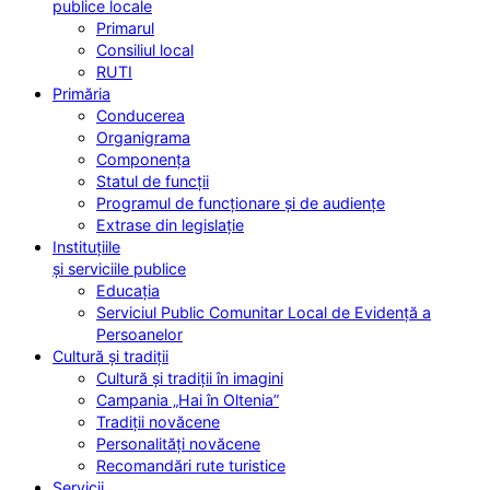
publice locale
Primarul
Consiliul local
RUTI
Primăria
Conducerea
Organigrama
Componența
Statul de funcții
Programul de funcționare și de audiențe
Extrase din legislație
Instituțiile
și serviciile publice
Educația
Serviciul Public Comunitar Local de Evidență a
Persoanelor
Cultură și tradiții
Cultură și tradiții în imagini
Campania „Hai în Oltenia”
Tradiții novăcene
Personalități novăcene
Recomandări rute turistice
Servicii