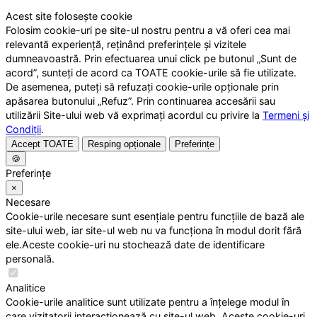
Acest site folosește cookie
Folosim cookie-uri pe site-ul nostru pentru a vă oferi cea mai
relevantă experiență, reținând preferințele și vizitele
dumneavoastră. Prin efectuarea unui click pe butonul „Sunt de
acord”, sunteți de acord ca TOATE cookie-urile să fie utilizate.
De asemenea, puteți să refuzați cookie-urile opționale prin
apăsarea butonului „Refuz”. Prin continuarea accesării sau
utilizării Site-ului web vă exprimați acordul cu privire la
Termeni și
Condiții
.
Accept TOATE
Resping opționale
Preferințe
🍪
Preferințe
×
Necesare
Cookie-urile necesare sunt esențiale pentru funcțiile de bază ale
site-ului web, iar site-ul web nu va funcționa în modul dorit fără
ele.Aceste cookie-uri nu stochează date de identificare
personală.
Analitice
Cookie-urile analitice sunt utilizate pentru a înțelege modul în
care vizitatorii interacționează cu site-ul web. Aceste cookie-uri