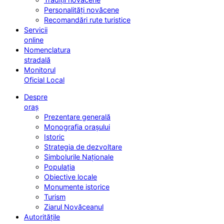
Personalități novăcene
Recomandări rute turistice
Servicii
online
Nomenclatura
stradală
Monitorul
Oficial Local
Despre
oraș
Prezentare generală
Monografia orașului
Istoric
Strategia de dezvoltare
Simbolurile Naționale
Populația
Obiective locale
Monumente istorice
Turism
Ziarul Novăceanul
Autoritățile