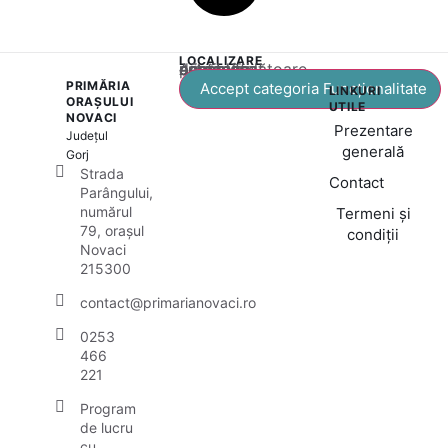
LOCALIZARE
Acest conținut este blocat până când acceptați categoria corespunzătoare de cookie-uri.
PRIMĂRIA
Accept categoria Funcționalitate
LINKURI
ORAȘULUI
UTILE
NOVACI
Prezentare
Județul
generală
Gorj
Strada
Contact
Parângului,
numărul
Termeni și
79, orașul
condiții
Novaci
215300
contact@primarianovaci.ro
0253
466
221
Program
de lucru
cu