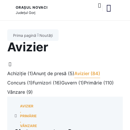
ORAȘUL NOVACI
Județul
Gorj
și serviciile publice
Cultură și tradiții
Prima pagină
Noutăți
Avizier
Achiziție (1)
Anunț de presă (5)
Avizier (84)
Concurs (1)
Furnizori (16)
Guvern (1)
Primărie (110)
Vânzare (9)
AVIZIER
,
PRIMĂRIE
,
VÂNZARE