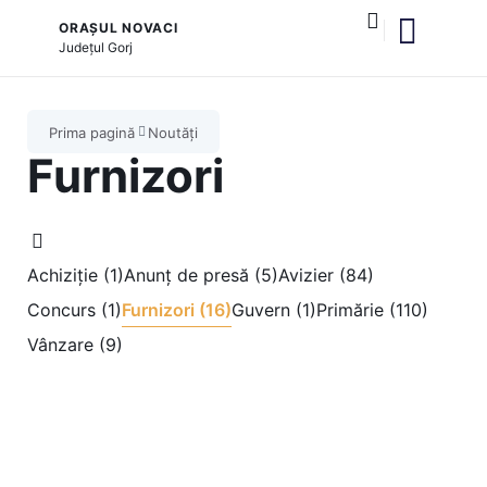
ORAȘUL NOVACI
Județul
Gorj
și serviciile publice
Cultură și tradiții
Prima pagină
Noutăți
Furnizori
Achiziție (1)
Anunț de presă (5)
Avizier (84)
Concurs (1)
Furnizori (16)
Guvern (1)
Primărie (110)
Vânzare (9)