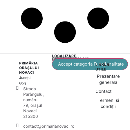
LOCALIZARE
Acest conținut este blocat până când acceptați categoria corespunzătoare de cookie-uri.
PRIMĂRIA
Accept categoria Funcționalitate
LINKURI
ORAȘULUI
UTILE
NOVACI
Prezentare
Județul
generală
Gorj
Strada
Contact
Parângului,
numărul
Termeni și
79, orașul
condiții
Novaci
215300
contact@primarianovaci.ro