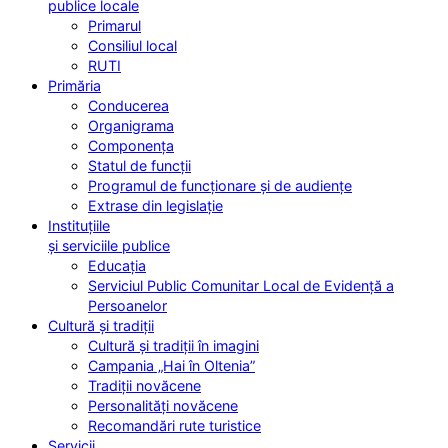
publice locale
Primarul
Consiliul local
RUTI
Primăria
Conducerea
Organigrama
Componența
Statul de funcții
Programul de funcționare și de audiențe
Extrase din legislație
Instituțiile
și serviciile publice
Educația
Serviciul Public Comunitar Local de Evidență a
Persoanelor
Cultură și tradiții
Cultură și tradiții în imagini
Campania „Hai în Oltenia”
Tradiții novăcene
Personalități novăcene
Recomandări rute turistice
Servicii