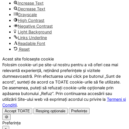
Increase Text
Decrease Text
Grayscale
High Contrast
Negative Contrast
Light Background
Links Underline
Readable Font
Reset
Acest site folosește cookie
Folosim cookie-uri pe site-ul nostru pentru a vă oferi cea mai
relevantă experiență, reținând preferințele și vizitele
dumneavoastră. Prin efectuarea unui click pe butonul „Sunt de
acord”, sunteți de acord ca TOATE cookie-urile să fie utilizate.
De asemenea, puteți să refuzați cookie-urile opționale prin
apăsarea butonului „Refuz”. Prin continuarea accesării sau
utilizării Site-ului web vă exprimați acordul cu privire la
Termeni și
Condiții
.
Accept TOATE
Resping opționale
Preferințe
🍪
Preferințe
×