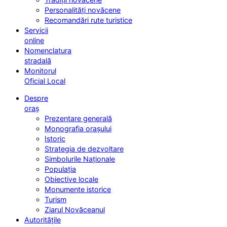
Personalități novăcene
Recomandări rute turistice
Servicii
online
Nomenclatura
stradală
Monitorul
Oficial Local
Despre
oraș
Prezentare generală
Monografia orașului
Istoric
Strategia de dezvoltare
Simbolurile Naționale
Populația
Obiective locale
Monumente istorice
Turism
Ziarul Novăceanul
Autoritățile