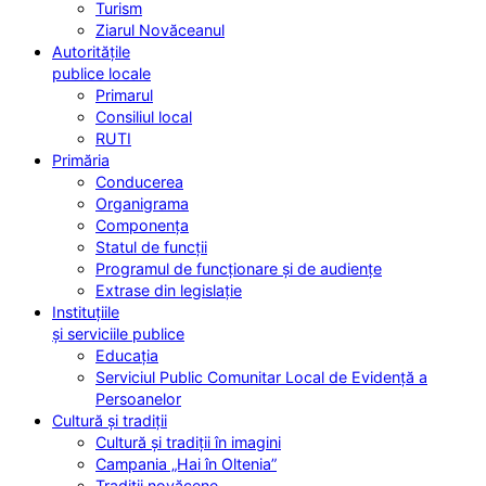
Turism
Ziarul Novăceanul
Autoritățile
publice locale
Primarul
Consiliul local
RUTI
Primăria
Conducerea
Organigrama
Componența
Statul de funcții
Programul de funcționare și de audiențe
Extrase din legislație
Instituțiile
și serviciile publice
Educația
Serviciul Public Comunitar Local de Evidență a
Persoanelor
Cultură și tradiții
Cultură și tradiții în imagini
Campania „Hai în Oltenia”
Tradiții novăcene