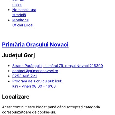
online
Nomenclatura
stradală
Monitorul
Oficial Local
Primăria Orașului Novaci
Județul
Gorj
Strada Parângului, numărul 79, orașul Novaci 215300
contact@primarianovaci.ro
0253 466 221
Program de lucru cu publicul:
luni - vineri 08:00 - 16:00
Localizare
Acest conținut este blocat până când acceptați categoria
corespunzătoare de cookie-uri.