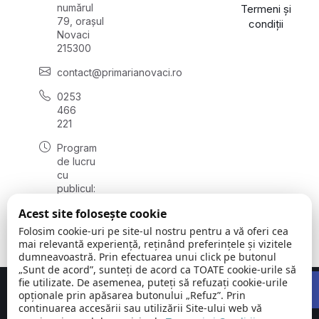
numărul
Termeni și
79, orașul
condiții
Novaci
215300
contact@primarianovaci.ro
0253
466
221
Program
de lucru
cu
publicul:
luni -
Acest site folosește cookie
vineri
08:00 -
Folosim cookie-uri pe site-ul nostru pentru a vă oferi cea
16:00
mai relevantă experiență, reținând preferințele și vizitele
dumneavoastră. Prin efectuarea unui click pe butonul
„Sunt de acord”, sunteți de acord ca TOATE cookie-urile să
Open 
fie utilizate. De asemenea, puteți să refuzați cookie-urile
Concept realizat de
Big Media Relații Publice SRL
opționale prin apăsarea butonului „Refuz”. Prin
continuarea accesării sau utilizării Site-ului web vă