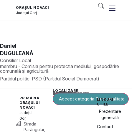
ORAȘUL NOVACI
Județul
Gorj
Daniel
DUGULEANĂ
Consilier Local
membru - Comisia pentru protecția mediului, gospodărire
comunală și agricultură
Partidul politic:
PSD (Partidul Social Democrat)
LOCALIZARE
Acest conținut este blocat până când acceptați categoria corespunzătoare de cookie-uri.
PRIMĂRIA
Accept categoria Funcționalitate
LINKURI
ORAȘULUI
UTILE
NOVACI
Prezentare
Județul
generală
Gorj
Strada
Contact
Parângului,