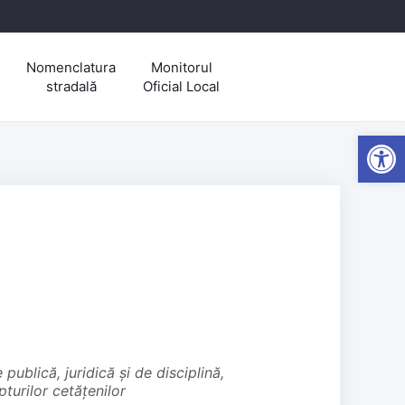
Nomenclatura
Monitorul
stradală
Oficial Local
Open
epturilor cetățenilor