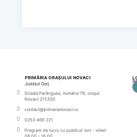
PRIMĂRIA ORAȘULUI NOVACI
L
Acest
Județul
Gorj
Strada Parângului, numărul 79, orașul
Novaci 215300
contact@primarianovaci.ro
0253 466 221
Program de lucru cu publicul:
luni - vineri
08:00 - 16:00