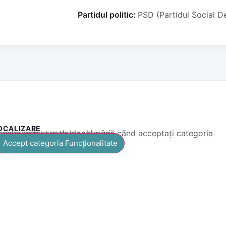
Partidul politic:
PSD (Partidul Social 
OCALIZARE
 conținut este blocat până când acceptați categoria corespunzătoare de cookie-uri.
Accept categoria Funcționalitate