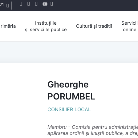
21
Instituțiile
Servicii
rimăria
Cultură și tradiții
și serviciile publice
online
Gheorghe
PORUMBEL
CONSILIER LOCAL
membru - Comisia pentru administrație publică, juridică și de disciplină,
apărarea ordinii și liniștii publice, a dr