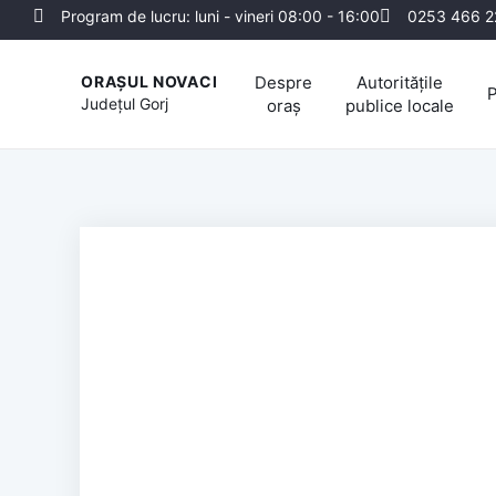
Program de lucru: luni - vineri 08:00 - 16:00
0253 466 2
Despre
Autoritățile
ORAȘUL NOVACI
P
Județul
Gorj
oraș
publice locale