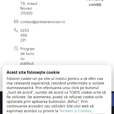
79, orașul
condiții
Novaci
215300
contact@primarianovaci.ro
0253
466
221
Program
de lucru
cu
publicul:
luni -
Acest site folosește cookie
vineri
08:00 -
Folosim cookie-uri pe site-ul nostru pentru a vă oferi cea
16:00
mai relevantă experiență, reținând preferințele și vizitele
dumneavoastră. Prin efectuarea unui click pe butonul
„Sunt de acord”, sunteți de acord ca TOATE cookie-urile să
Open 
fie utilizate. De asemenea, puteți să refuzați cookie-urile
Concept realizat de
Big Media Relații Publice SRL
opționale prin apăsarea butonului „Refuz”. Prin
continuarea accesării sau utilizării Site-ului web vă
exprimați acordul cu privire la
Orașul
Termeni și Condiții
©
Toate
.