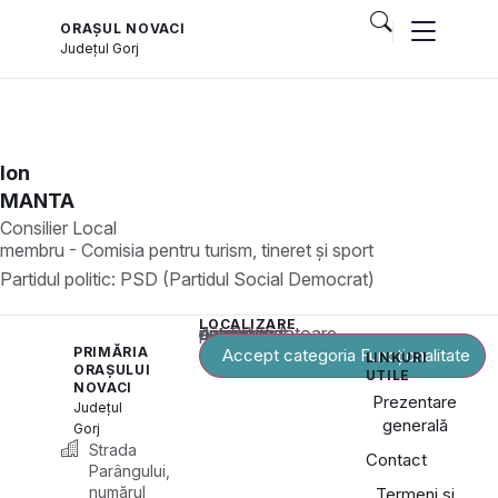
ORAȘUL NOVACI
Județul
Gorj
Ion
MANTA
Consilier Local
membru - Comisia pentru turism, tineret și sport
Partidul politic:
PSD (Partidul Social Democrat)
LOCALIZARE
Acest conținut este blocat până când acceptați categoria corespunzătoare de cookie-uri.
PRIMĂRIA
Accept categoria Funcționalitate
LINKURI
ORAȘULUI
UTILE
NOVACI
Prezentare
Județul
generală
Gorj
Strada
Contact
Parângului,
numărul
Termeni și