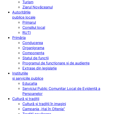
Turism
Ziarul Novăceanul
Autoritățile
publice locale
Primarul
Consiliul local
RUTI
Primăria
Conducerea
Organigrama
Componența
Statul de funcții
Programul de funcționare și de audiențe
Extrase din legislație
Instituțiile
și serviciile publice
Educația
Serviciul Public Comunitar Local de Evidență a
Persoanelor
Cultură și tradiții
Cultură și tradiții în imagini
Campania „Hai în Oltenia”
Tradiții novăcene