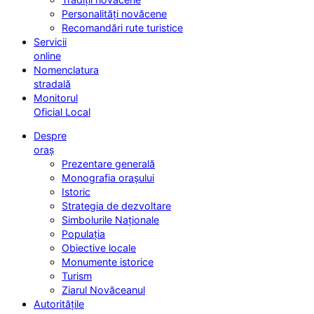
Personalități novăcene
Recomandări rute turistice
Servicii
online
Nomenclatura
stradală
Monitorul
Oficial Local
Despre
oraș
Prezentare generală
Monografia orașului
Istoric
Strategia de dezvoltare
Simbolurile Naționale
Populația
Obiective locale
Monumente istorice
Turism
Ziarul Novăceanul
Autoritățile