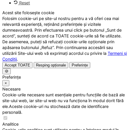
Reset
Acest site folosește cookie
Folosim cookie-uri pe site-ul nostru pentru a vă oferi cea mai
relevantă experiență, reținând preferințele și vizitele
dumneavoastră. Prin efectuarea unui click pe butonul „Sunt de
acord”, sunteți de acord ca TOATE cookie-urile să fie utilizate.
De asemenea, puteți să refuzați cookie-urile opționale prin
apăsarea butonului „Refuz”. Prin continuarea accesării sau
utilizării Site-ului web vă exprimați acordul cu privire la
Termeni și
Condiții
.
Accept TOATE
Resping opționale
Preferințe
🍪
Preferințe
×
Necesare
Cookie-urile necesare sunt esențiale pentru funcțiile de bază ale
site-ului web, iar site-ul web nu va funcționa în modul dorit fără
ele.Aceste cookie-uri nu stochează date de identificare
personală.
Analitice
Cookie-urile analitice sunt utilizate pentru a înțelege modul în