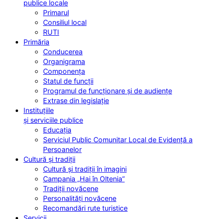
publice locale
Primarul
Consiliul local
RUTI
Primăria
Conducerea
Organigrama
Componența
Statul de funcții
Programul de funcționare și de audiențe
Extrase din legislație
Instituțiile
și serviciile publice
Educația
Serviciul Public Comunitar Local de Evidență a
Persoanelor
Cultură și tradiții
Cultură și tradiții în imagini
Campania „Hai în Oltenia”
Tradiții novăcene
Personalități novăcene
Recomandări rute turistice
Servicii