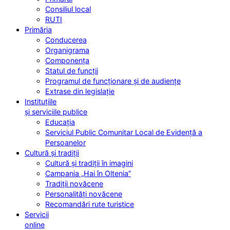
Consiliul local
RUTI
Primăria
Conducerea
Organigrama
Componența
Statul de funcții
Programul de funcționare și de audiențe
Extrase din legislație
Instituțiile
și serviciile publice
Educația
Serviciul Public Comunitar Local de Evidență a
Persoanelor
Cultură și tradiții
Cultură și tradiții în imagini
Campania „Hai în Oltenia”
Tradiții novăcene
Personalități novăcene
Recomandări rute turistice
Servicii
online