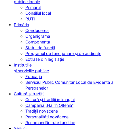
publice locale
Primarul
Consiliul local
RUTI
Primăria
Conducerea
Organigrama
Componența
Statul de funcții
Programul de funcționare și de audiențe
Extrase din legislație
Instituțiile
și serviciile publice
Educația
Serviciul Public Comunitar Local de Evidență a
Persoanelor
Cultură și tradiții
Cultură și tradiții în imagini
Campania „Hai în Oltenia”
Tradiții novăcene
Personalități novăcene
Recomandări rute turistice
Servicii