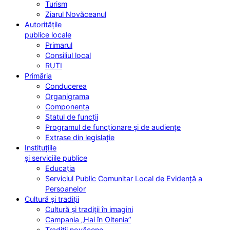
Turism
Ziarul Novăceanul
Autoritățile
publice locale
Primarul
Consiliul local
RUTI
Primăria
Conducerea
Organigrama
Componența
Statul de funcții
Programul de funcționare și de audiențe
Extrase din legislație
Instituțiile
și serviciile publice
Educația
Serviciul Public Comunitar Local de Evidență a
Persoanelor
Cultură și tradiții
Cultură și tradiții în imagini
Campania „Hai în Oltenia”
Tradiții novăcene