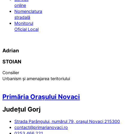
online
Nomenclatura
stradală
Monitorul
Oficial Local
Adrian
STOIAN
Consilier
Urbanism și amenajarea teritoriului
Primăria Orașului Novaci
Județul
Gorj
Strada Parângului, numărul 79, orașul Novaci 215300
contact@primarianovaci.ro
0253 466 221