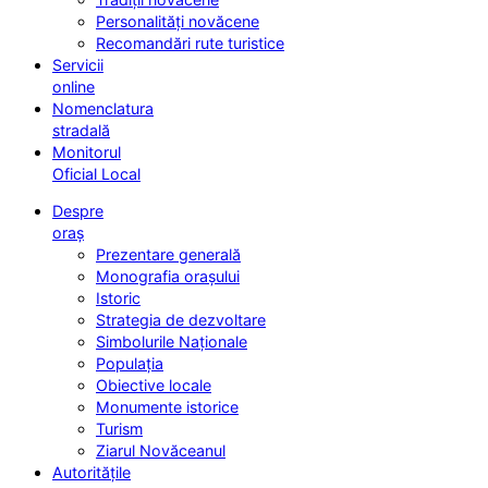
Personalități novăcene
Recomandări rute turistice
Servicii
online
Nomenclatura
stradală
Monitorul
Oficial Local
Despre
oraș
Prezentare generală
Monografia orașului
Istoric
Strategia de dezvoltare
Simbolurile Naționale
Populația
Obiective locale
Monumente istorice
Turism
Ziarul Novăceanul
Autoritățile