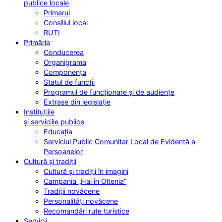
publice locale
Primarul
Consiliul local
RUTI
Primăria
Conducerea
Organigrama
Componența
Statul de funcții
Programul de funcționare și de audiențe
Extrase din legislație
Instituțiile
și serviciile publice
Educația
Serviciul Public Comunitar Local de Evidență a
Persoanelor
Cultură și tradiții
Cultură și tradiții în imagini
Campania „Hai în Oltenia”
Tradiții novăcene
Personalități novăcene
Recomandări rute turistice
Servicii