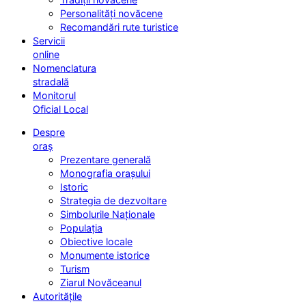
Personalități novăcene
Recomandări rute turistice
Servicii
online
Nomenclatura
stradală
Monitorul
Oficial Local
Despre
oraș
Prezentare generală
Monografia orașului
Istoric
Strategia de dezvoltare
Simbolurile Naționale
Populația
Obiective locale
Monumente istorice
Turism
Ziarul Novăceanul
Autoritățile