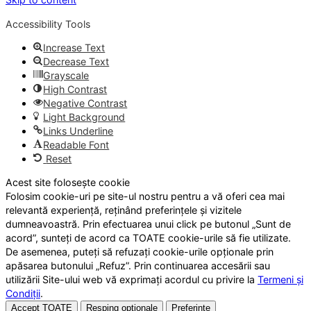
Accessibility Tools
Increase Text
Decrease Text
Grayscale
High Contrast
Negative Contrast
Light Background
Links Underline
Readable Font
Reset
Acest site folosește cookie
Folosim cookie-uri pe site-ul nostru pentru a vă oferi cea mai
relevantă experiență, reținând preferințele și vizitele
dumneavoastră. Prin efectuarea unui click pe butonul „Sunt de
acord”, sunteți de acord ca TOATE cookie-urile să fie utilizate.
De asemenea, puteți să refuzați cookie-urile opționale prin
apăsarea butonului „Refuz”. Prin continuarea accesării sau
utilizării Site-ului web vă exprimați acordul cu privire la
Termeni și
Condiții
.
Accept TOATE
Resping opționale
Preferințe