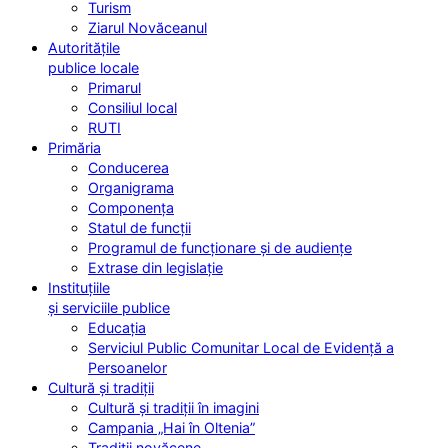
Turism
Ziarul Novăceanul
Autoritățile
publice locale
Primarul
Consiliul local
RUTI
Primăria
Conducerea
Organigrama
Componența
Statul de funcții
Programul de funcționare și de audiențe
Extrase din legislație
Instituțiile
și serviciile publice
Educația
Serviciul Public Comunitar Local de Evidență a
Persoanelor
Cultură și tradiții
Cultură și tradiții în imagini
Campania „Hai în Oltenia”
Tradiții novăcene