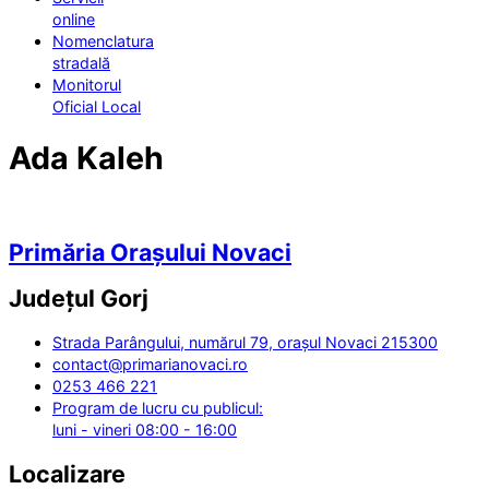
online
Nomenclatura
stradală
Monitorul
Oficial Local
Ada Kaleh
Primăria Orașului Novaci
Județul
Gorj
Strada Parângului, numărul 79, orașul Novaci 215300
contact@primarianovaci.ro
0253 466 221
Program de lucru cu publicul:
luni - vineri 08:00 - 16:00
Localizare