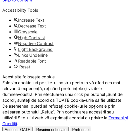
Accessibility Tools
Increase Text
Decrease Text
Grayscale
High Contrast
Negative Contrast
Light Background
Links Underline
Readable Font
Reset
Acest site folosește cookie
Folosim cookie-uri pe site-ul nostru pentru a vă oferi cea mai
relevantă experiență, reținând preferințele și vizitele
dumneavoastră. Prin efectuarea unui click pe butonul „Sunt de
acord”, sunteți de acord ca TOATE cookie-urile să fie utilizate.
De asemenea, puteți să refuzați cookie-urile opționale prin
apăsarea butonului „Refuz”. Prin continuarea accesării sau
utilizării Site-ului web vă exprimați acordul cu privire la
Termeni și
Condiții
.
Accept TOATE
Resping opționale
Preferințe