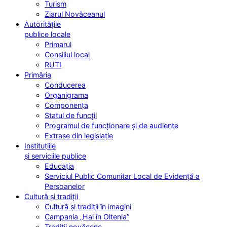
Turism
Ziarul Novăceanul
Autoritățile
publice locale
Primarul
Consiliul local
RUTI
Primăria
Conducerea
Organigrama
Componența
Statul de funcții
Programul de funcționare și de audiențe
Extrase din legislație
Instituțiile
și serviciile publice
Educația
Serviciul Public Comunitar Local de Evidență a
Persoanelor
Cultură și tradiții
Cultură și tradiții în imagini
Campania „Hai în Oltenia”
Tradiții novăcene