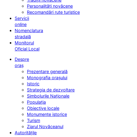
Personalități novăcene
Recomandări rute turistice
Servicii
online
Nomenclatura
stradală
Monitorul
Oficial Local
Despre
oraș
Prezentare generală
Monografia orașului
Istoric
Strategia de dezvoltare
Simbolurile Naționale
Populația
Obiective locale
Monumente istorice
Turism
Ziarul Novăceanul
Autoritățile