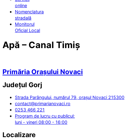
online
Nomenclatura
stradală
Monitorul
Oficial Local
Apă – Canal Timiș
Primăria Orașului Novaci
Județul
Gorj
Strada Parângului, numărul 79, orașul Novaci 215300
contact@primarianovaci.ro
0253 466 221
Program de lucru cu publicul:
luni - vineri 08:00 - 16:00
Localizare