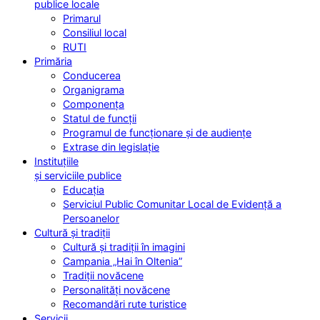
publice locale
Primarul
Consiliul local
RUTI
Primăria
Conducerea
Organigrama
Componența
Statul de funcții
Programul de funcționare și de audiențe
Extrase din legislație
Instituțiile
și serviciile publice
Educația
Serviciul Public Comunitar Local de Evidență a
Persoanelor
Cultură și tradiții
Cultură și tradiții în imagini
Campania „Hai în Oltenia”
Tradiții novăcene
Personalități novăcene
Recomandări rute turistice
Servicii