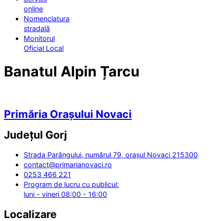
online
Nomenclatura
stradală
Monitorul
Oficial Local
Banatul Alpin Țarcu
Primăria Orașului Novaci
Județul
Gorj
Strada Parângului, numărul 79, orașul Novaci 215300
contact@primarianovaci.ro
0253 466 221
Program de lucru cu publicul:
luni - vineri 08:00 - 16:00
Localizare