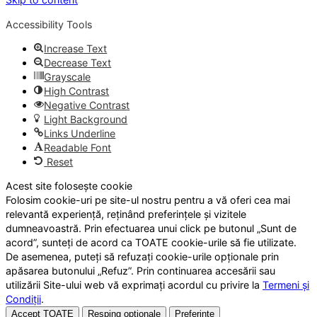
Accessibility Tools
Increase Text
Decrease Text
Grayscale
High Contrast
Negative Contrast
Light Background
Links Underline
Readable Font
Reset
Acest site folosește cookie
Folosim cookie-uri pe site-ul nostru pentru a vă oferi cea mai
relevantă experiență, reținând preferințele și vizitele
dumneavoastră. Prin efectuarea unui click pe butonul „Sunt de
acord”, sunteți de acord ca TOATE cookie-urile să fie utilizate.
De asemenea, puteți să refuzați cookie-urile opționale prin
apăsarea butonului „Refuz”. Prin continuarea accesării sau
utilizării Site-ului web vă exprimați acordul cu privire la
Termeni și
Condiții
.
Accept TOATE
Resping opționale
Preferințe