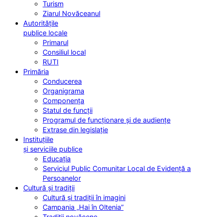
Turism
Ziarul Novăceanul
Autoritățile
publice locale
Primarul
Consiliul local
RUTI
Primăria
Conducerea
Organigrama
Componența
Statul de funcții
Programul de funcționare și de audiențe
Extrase din legislație
Instituțiile
și serviciile publice
Educația
Serviciul Public Comunitar Local de Evidență a
Persoanelor
Cultură și tradiții
Cultură și tradiții în imagini
Campania „Hai în Oltenia”
Tradiții novăcene