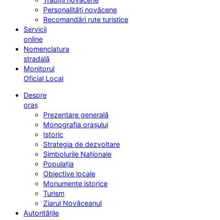
Personalități novăcene
Recomandări rute turistice
Servicii
online
Nomenclatura
stradală
Monitorul
Oficial Local
Despre
oraș
Prezentare generală
Monografia orașului
Istoric
Strategia de dezvoltare
Simbolurile Naționale
Populația
Obiective locale
Monumente istorice
Turism
Ziarul Novăceanul
Autoritățile