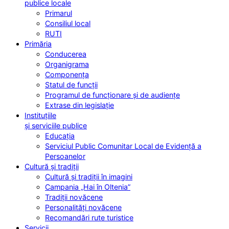
publice locale
Primarul
Consiliul local
RUTI
Primăria
Conducerea
Organigrama
Componența
Statul de funcții
Programul de funcționare și de audiențe
Extrase din legislație
Instituțiile
și serviciile publice
Educația
Serviciul Public Comunitar Local de Evidență a
Persoanelor
Cultură și tradiții
Cultură și tradiții în imagini
Campania „Hai în Oltenia”
Tradiții novăcene
Personalități novăcene
Recomandări rute turistice
Servicii