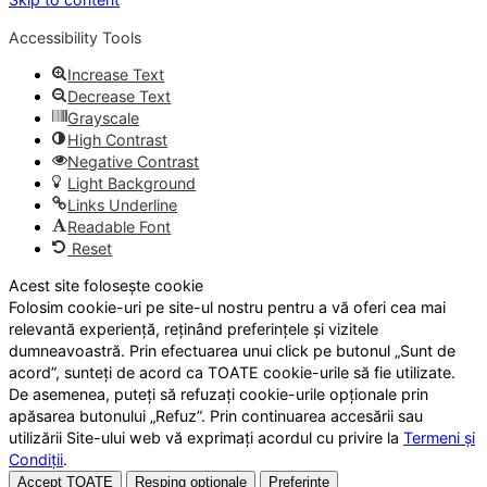
Accessibility Tools
Increase Text
Decrease Text
Grayscale
High Contrast
Negative Contrast
Light Background
Links Underline
Readable Font
Reset
Acest site folosește cookie
Folosim cookie-uri pe site-ul nostru pentru a vă oferi cea mai
relevantă experiență, reținând preferințele și vizitele
dumneavoastră. Prin efectuarea unui click pe butonul „Sunt de
acord”, sunteți de acord ca TOATE cookie-urile să fie utilizate.
De asemenea, puteți să refuzați cookie-urile opționale prin
apăsarea butonului „Refuz”. Prin continuarea accesării sau
utilizării Site-ului web vă exprimați acordul cu privire la
Termeni și
Condiții
.
Accept TOATE
Resping opționale
Preferințe