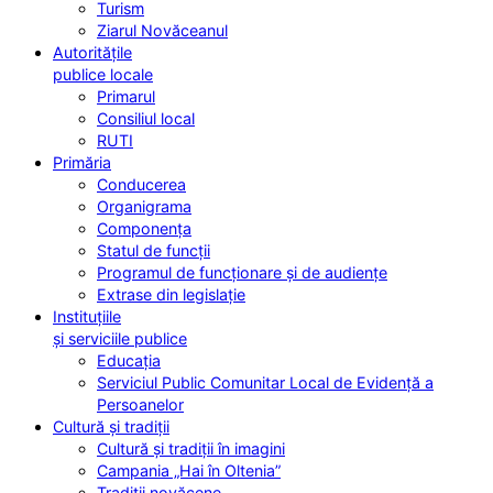
Turism
Ziarul Novăceanul
Autoritățile
publice locale
Primarul
Consiliul local
RUTI
Primăria
Conducerea
Organigrama
Componența
Statul de funcții
Programul de funcționare și de audiențe
Extrase din legislație
Instituțiile
și serviciile publice
Educația
Serviciul Public Comunitar Local de Evidență a
Persoanelor
Cultură și tradiții
Cultură și tradiții în imagini
Campania „Hai în Oltenia”
Tradiții novăcene