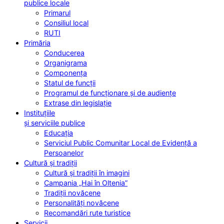
publice locale
Primarul
Consiliul local
RUTI
Primăria
Conducerea
Organigrama
Componența
Statul de funcții
Programul de funcționare și de audiențe
Extrase din legislație
Instituțiile
și serviciile publice
Educația
Serviciul Public Comunitar Local de Evidență a
Persoanelor
Cultură și tradiții
Cultură și tradiții în imagini
Campania „Hai în Oltenia”
Tradiții novăcene
Personalități novăcene
Recomandări rute turistice
Servicii