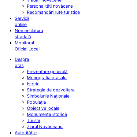
Personalități novăcene
Recomandări rute turistice
Servicii
online
Nomenclatura
stradală
Monitorul
Oficial Local
Despre
oraș
Prezentare generală
Monografia orașului
Istoric
Strategia de dezvoltare
Simbolurile Naționale
Populația
Obiective locale
Monumente istorice
Turism
Ziarul Novăceanul
Autoritățile