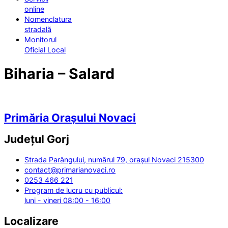
online
Nomenclatura
stradală
Monitorul
Oficial Local
Biharia – Salard
Primăria Orașului Novaci
Județul
Gorj
Strada Parângului, numărul 79, orașul Novaci 215300
contact@primarianovaci.ro
0253 466 221
Program de lucru cu publicul:
luni - vineri 08:00 - 16:00
Localizare