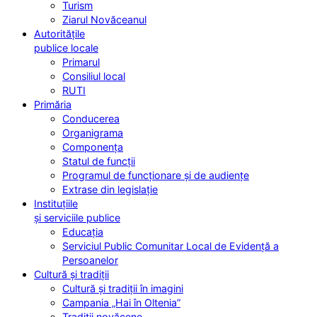
Turism
Ziarul Novăceanul
Autoritățile
publice locale
Primarul
Consiliul local
RUTI
Primăria
Conducerea
Organigrama
Componența
Statul de funcții
Programul de funcționare și de audiențe
Extrase din legislație
Instituțiile
și serviciile publice
Educația
Serviciul Public Comunitar Local de Evidență a
Persoanelor
Cultură și tradiții
Cultură și tradiții în imagini
Campania „Hai în Oltenia”
Tradiții novăcene