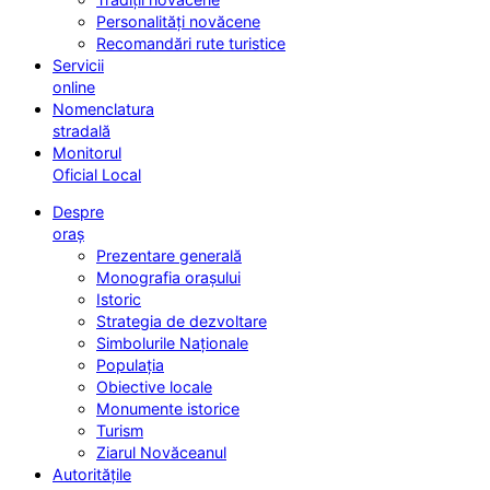
Personalități novăcene
Recomandări rute turistice
Servicii
online
Nomenclatura
stradală
Monitorul
Oficial Local
Despre
oraș
Prezentare generală
Monografia orașului
Istoric
Strategia de dezvoltare
Simbolurile Naționale
Populația
Obiective locale
Monumente istorice
Turism
Ziarul Novăceanul
Autoritățile