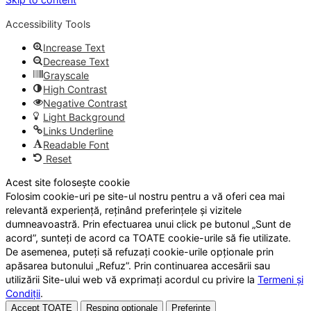
Accessibility Tools
Increase Text
Decrease Text
Grayscale
High Contrast
Negative Contrast
Light Background
Links Underline
Readable Font
Reset
Acest site folosește cookie
Folosim cookie-uri pe site-ul nostru pentru a vă oferi cea mai
relevantă experiență, reținând preferințele și vizitele
dumneavoastră. Prin efectuarea unui click pe butonul „Sunt de
acord”, sunteți de acord ca TOATE cookie-urile să fie utilizate.
De asemenea, puteți să refuzați cookie-urile opționale prin
apăsarea butonului „Refuz”. Prin continuarea accesării sau
utilizării Site-ului web vă exprimați acordul cu privire la
Termeni și
Condiții
.
Accept TOATE
Resping opționale
Preferințe