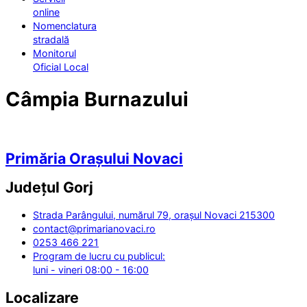
online
Nomenclatura
stradală
Monitorul
Oficial Local
Câmpia Burnazului
Primăria Orașului Novaci
Județul
Gorj
Strada Parângului, numărul 79, orașul Novaci 215300
contact@primarianovaci.ro
0253 466 221
Program de lucru cu publicul:
luni - vineri 08:00 - 16:00
Localizare