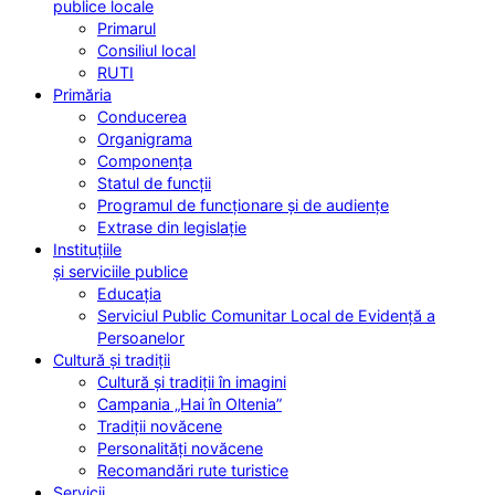
publice locale
Primarul
Consiliul local
RUTI
Primăria
Conducerea
Organigrama
Componența
Statul de funcții
Programul de funcționare și de audiențe
Extrase din legislație
Instituțiile
și serviciile publice
Educația
Serviciul Public Comunitar Local de Evidență a
Persoanelor
Cultură și tradiții
Cultură și tradiții în imagini
Campania „Hai în Oltenia”
Tradiții novăcene
Personalități novăcene
Recomandări rute turistice
Servicii