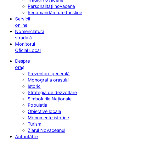
Personalități novăcene
Recomandări rute turistice
Servicii
online
Nomenclatura
stradală
Monitorul
Oficial Local
Despre
oraș
Prezentare generală
Monografia orașului
Istoric
Strategia de dezvoltare
Simbolurile Naționale
Populația
Obiective locale
Monumente istorice
Turism
Ziarul Novăceanul
Autoritățile