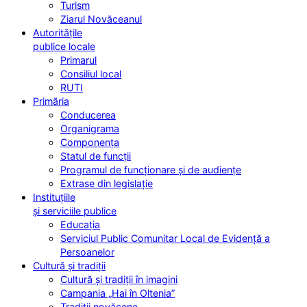
Turism
Ziarul Novăceanul
Autoritățile
publice locale
Primarul
Consiliul local
RUTI
Primăria
Conducerea
Organigrama
Componența
Statul de funcții
Programul de funcționare și de audiențe
Extrase din legislație
Instituțiile
și serviciile publice
Educația
Serviciul Public Comunitar Local de Evidență a
Persoanelor
Cultură și tradiții
Cultură și tradiții în imagini
Campania „Hai în Oltenia”
Tradiții novăcene