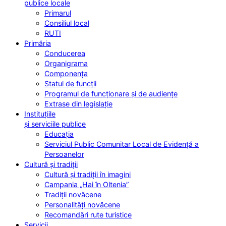
publice locale
Primarul
Consiliul local
RUTI
Primăria
Conducerea
Organigrama
Componența
Statul de funcții
Programul de funcționare și de audiențe
Extrase din legislație
Instituțiile
și serviciile publice
Educația
Serviciul Public Comunitar Local de Evidență a
Persoanelor
Cultură și tradiții
Cultură și tradiții în imagini
Campania „Hai în Oltenia”
Tradiții novăcene
Personalități novăcene
Recomandări rute turistice
Servicii