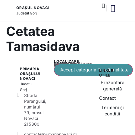
ORAȘUL NOVACI
Județul
Gorj
și serviciile publice
Cultură și tradiții
Cetatea
Tamasidava
LOCALIZARE
Acest conținut este blocat până când acceptați categoria corespunzătoare de cookie-uri.
PRIMĂRIA
Accept categoria Funcționalitate
LINKURI
ORAȘULUI
UTILE
NOVACI
Prezentare
Județul
generală
Gorj
Strada
Contact
Parângului,
numărul
Termeni și
79, orașul
condiții
Novaci
215300
contact@primarianovaci.ro