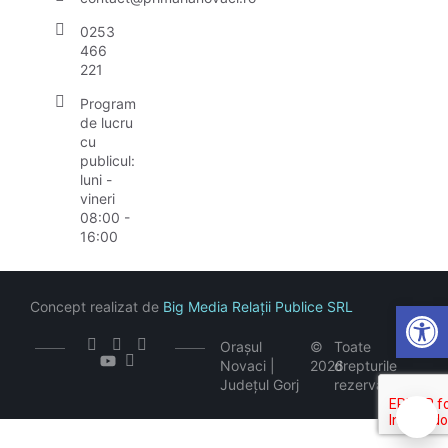
0253
466
221
Program
de lucru
cu
publicul:
luni -
vineri
08:00 -
16:00
Open
Concept realizat de
Big Media Relații Publice SRL
Orașul
©
Toate
Novaci |
2026
drepturile
Județul Gorj
rezervate
🍪