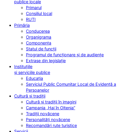
publice locale
Primarul
Consiliul local
RUTI
Primăria
Conducerea
Organigrama
Componența
Statul de funcții
Programul de funcționare și de audiențe
Extrase din legislație
Instituțiile
și serviciile publice
Educația
Serviciul Public Comunitar Local de Evidență a
Persoanelor
Cultură și tradiții
Cultură și tradiții în imagini
Campania „Hai în Oltenia”
Tradiții novăcene
Personalități novăcene
Recomandări rute turistice
Servicii