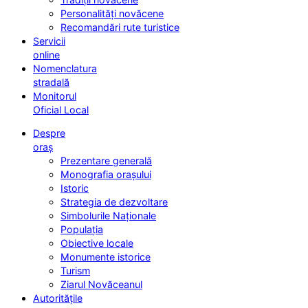
Personalități novăcene
Recomandări rute turistice
Servicii
online
Nomenclatura
stradală
Monitorul
Oficial Local
Despre
oraș
Prezentare generală
Monografia orașului
Istoric
Strategia de dezvoltare
Simbolurile Naționale
Populația
Obiective locale
Monumente istorice
Turism
Ziarul Novăceanul
Autoritățile