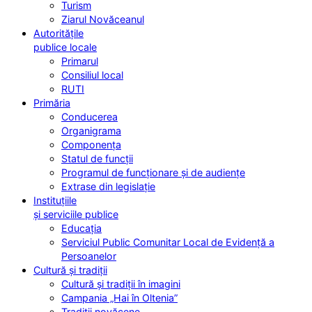
Turism
Ziarul Novăceanul
Autoritățile
publice locale
Primarul
Consiliul local
RUTI
Primăria
Conducerea
Organigrama
Componența
Statul de funcții
Programul de funcționare și de audiențe
Extrase din legislație
Instituțiile
și serviciile publice
Educația
Serviciul Public Comunitar Local de Evidență a
Persoanelor
Cultură și tradiții
Cultură și tradiții în imagini
Campania „Hai în Oltenia”
Tradiții novăcene