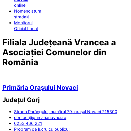
online
Nomenclatura
stradală
Monitorul
Oficial Local
Filiala Județeană Vrancea a
Asociației Comunelor din
România
Primăria Orașului Novaci
Județul
Gorj
Strada Parângului, numărul 79, orașul Novaci 215300
contact@primarianovaci.ro
0253 466 221
Program de lucru cu publicul: