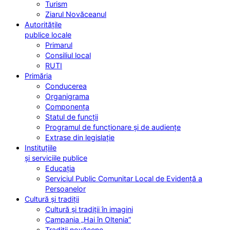
Turism
Ziarul Novăceanul
Autoritățile
publice locale
Primarul
Consiliul local
RUTI
Primăria
Conducerea
Organigrama
Componența
Statul de funcții
Programul de funcționare și de audiențe
Extrase din legislație
Instituțiile
și serviciile publice
Educația
Serviciul Public Comunitar Local de Evidență a
Persoanelor
Cultură și tradiții
Cultură și tradiții în imagini
Campania „Hai în Oltenia”
Tradiții novăcene