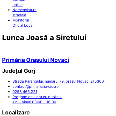
online
Nomenclatura
stradală
Monitorul
Oficial Local
Lunca Joasă a Siretului
Primăria Orașului Novaci
Județul
Gorj
Strada Parângului, numărul 79, orașul Novaci 215300
contact@primarianovaci.ro
0253 466 221
Program de lucru cu publicul:
luni - vineri 08:00 - 16:00
Localizare