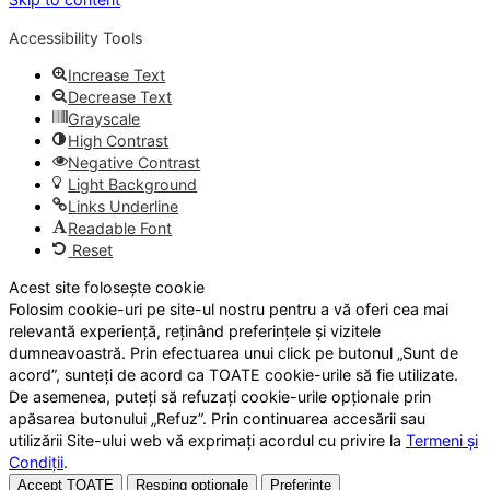
Accessibility Tools
Increase Text
Decrease Text
Grayscale
High Contrast
Negative Contrast
Light Background
Links Underline
Readable Font
Reset
Acest site folosește cookie
Folosim cookie-uri pe site-ul nostru pentru a vă oferi cea mai
relevantă experiență, reținând preferințele și vizitele
dumneavoastră. Prin efectuarea unui click pe butonul „Sunt de
acord”, sunteți de acord ca TOATE cookie-urile să fie utilizate.
De asemenea, puteți să refuzați cookie-urile opționale prin
apăsarea butonului „Refuz”. Prin continuarea accesării sau
utilizării Site-ului web vă exprimați acordul cu privire la
Termeni și
Condiții
.
Accept TOATE
Resping opționale
Preferințe