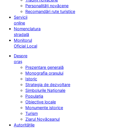
Personalități novăcene
Recomandări rute turistice
Servicii
online
Nomenclatura
stradală
Monitorul
Oficial Local
Despre
oraș
Prezentare generală
Monografia orașului
Istoric
Strategia de dezvoltare
Simbolurile Naționale
Populația
Obiective locale
Monumente istorice
Turism
Ziarul Novăceanul
Autoritățile