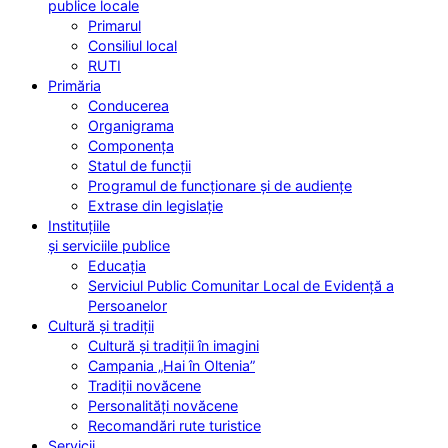
publice locale
Primarul
Consiliul local
RUTI
Primăria
Conducerea
Organigrama
Componența
Statul de funcții
Programul de funcționare și de audiențe
Extrase din legislație
Instituțiile
și serviciile publice
Educația
Serviciul Public Comunitar Local de Evidență a
Persoanelor
Cultură și tradiții
Cultură și tradiții în imagini
Campania „Hai în Oltenia”
Tradiții novăcene
Personalități novăcene
Recomandări rute turistice
Servicii