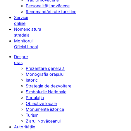
Personalități novăcene
Recomandări rute turistice
Servicii
online
Nomenclatura
stradală
Monitorul
Oficial Local
Despre
oraș
Prezentare generală
Monografia orașului
Istoric
Strategia de dezvoltare
Simbolurile Naționale
Populația
Obiective locale
Monumente istorice
Turism
Ziarul Novăceanul
Autoritățile