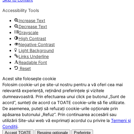
Accessibility Tools
Increase Text
Decrease Text
Grayscale
High Contrast
Negative Contrast
Light Background
Links Underline
Readable Font
Reset
Acest site folosește cookie
Folosim cookie-uri pe site-ul nostru pentru a vă oferi cea mai
relevantă experiență, reținând preferințele și vizitele
dumneavoastră. Prin efectuarea unui click pe butonul „Sunt de
acord”, sunteți de acord ca TOATE cookie-urile să fie utilizate.
De asemenea, puteți să refuzați cookie-urile opționale prin
apăsarea butonului „Refuz”. Prin continuarea accesării sau
utilizării Site-ului web vă exprimați acordul cu privire la
Termeni și
Condiții
.
Accept TOATE
Resping opționale
Preferințe