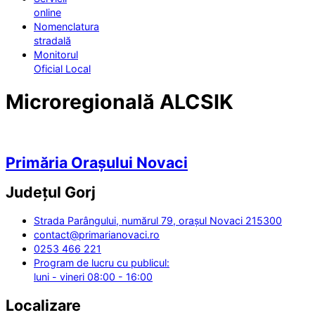
online
Nomenclatura
stradală
Monitorul
Oficial Local
Microregională ALCSIK
Primăria Orașului Novaci
Județul
Gorj
Strada Parângului, numărul 79, orașul Novaci 215300
contact@primarianovaci.ro
0253 466 221
Program de lucru cu publicul:
luni - vineri 08:00 - 16:00
Localizare