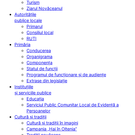
Turism
Ziarul Novăceanul
Autoritățile
publice locale
Primarul
Consiliul local
RUTI
Primăria
Conducerea
Organigrama
Componența
Statul de funcții
Programul de funcționare și de audiențe
Extrase din legislație
Instituțiile
și serviciile publice
Educația
Serviciul Public Comunitar Local de Evidență a
Persoanelor
Cultură și tradiții
Cultură și tradiții în imagini
Campania „Hai în Oltenia”
Tradiții novăcene