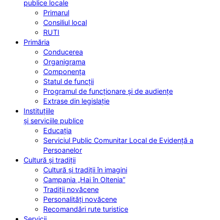
publice locale
Primarul
Consiliul local
RUTI
Primăria
Conducerea
Organigrama
Componența
Statul de funcții
Programul de funcționare și de audiențe
Extrase din legislație
Instituțiile
și serviciile publice
Educația
Serviciul Public Comunitar Local de Evidență a
Persoanelor
Cultură și tradiții
Cultură și tradiții în imagini
Campania „Hai în Oltenia”
Tradiții novăcene
Personalități novăcene
Recomandări rute turistice
Servicii