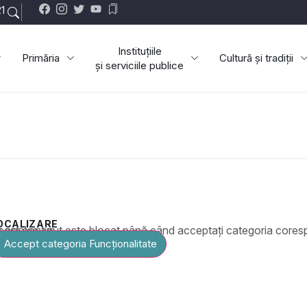
1
Instituțiile
Primăria
Cultură și tradiții
și serviciile publice
OCALIZARE
t este blocat până când acceptați categoria corespunzătoare de cookie-uri.
Accept categoria Funcționalitate