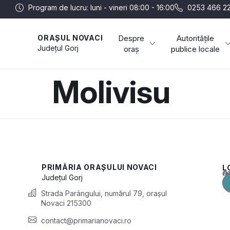
Program de lucru: luni - vineri 08:00 - 16:00
0253 466 22
Despre
Autoritățile
ORAȘUL NOVACI
Județul
Gorj
oraș
publice locale
Molivisu
PRIMĂRIA ORAȘULUI NOVACI
L
Acest conținu
Județul
Gorj
Strada Parângului, numărul 79, orașul
Novaci 215300
contact@primarianovaci.ro