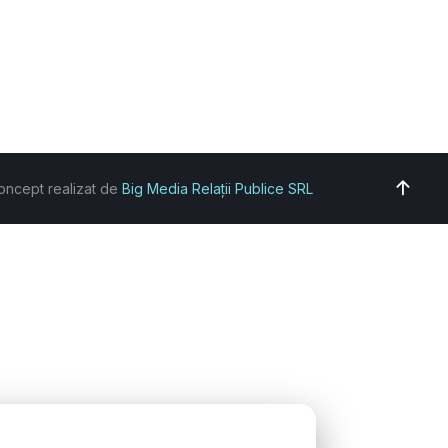
oncept realizat de
Big Media Relații Publice SRL