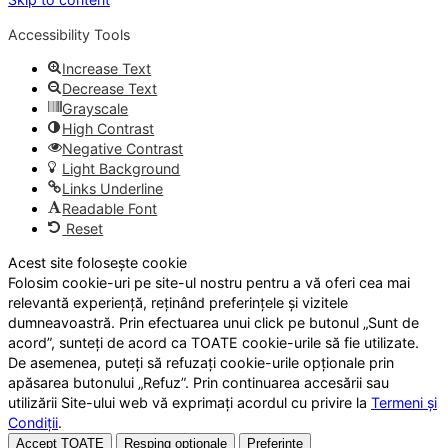
Accessibility Tools
Increase Text
Decrease Text
Grayscale
High Contrast
Negative Contrast
Light Background
Links Underline
Readable Font
Reset
Acest site folosește cookie
Folosim cookie-uri pe site-ul nostru pentru a vă oferi cea mai
relevantă experiență, reținând preferințele și vizitele
dumneavoastră. Prin efectuarea unui click pe butonul „Sunt de
acord”, sunteți de acord ca TOATE cookie-urile să fie utilizate.
De asemenea, puteți să refuzați cookie-urile opționale prin
apăsarea butonului „Refuz”. Prin continuarea accesării sau
utilizării Site-ului web vă exprimați acordul cu privire la
Termeni și
Condiții
.
Accept TOATE
Resping opționale
Preferințe