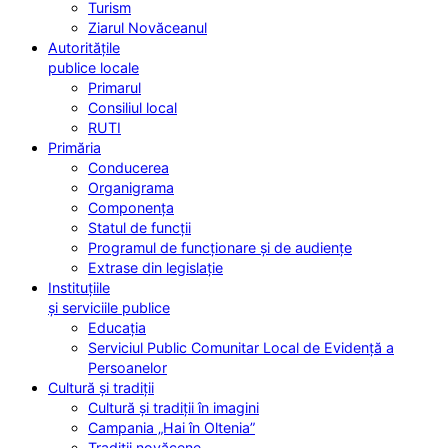
Turism
Ziarul Novăceanul
Autoritățile
publice locale
Primarul
Consiliul local
RUTI
Primăria
Conducerea
Organigrama
Componența
Statul de funcții
Programul de funcționare și de audiențe
Extrase din legislație
Instituțiile
și serviciile publice
Educația
Serviciul Public Comunitar Local de Evidență a
Persoanelor
Cultură și tradiții
Cultură și tradiții în imagini
Campania „Hai în Oltenia”
Tradiții novăcene