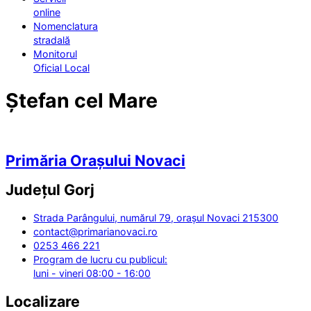
online
Nomenclatura
stradală
Monitorul
Oficial Local
Ștefan cel Mare
Primăria Orașului Novaci
Județul
Gorj
Strada Parângului, numărul 79, orașul Novaci 215300
contact@primarianovaci.ro
0253 466 221
Program de lucru cu publicul:
luni - vineri 08:00 - 16:00
Localizare