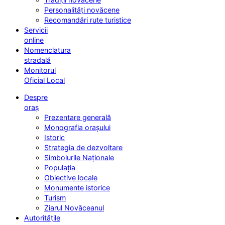
Personalități novăcene
Recomandări rute turistice
Servicii
online
Nomenclatura
stradală
Monitorul
Oficial Local
Despre
oraș
Prezentare generală
Monografia orașului
Istoric
Strategia de dezvoltare
Simbolurile Naționale
Populația
Obiective locale
Monumente istorice
Turism
Ziarul Novăceanul
Autoritățile