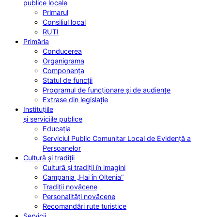
publice locale
Primarul
Consiliul local
RUTI
Primăria
Conducerea
Organigrama
Componența
Statul de funcții
Programul de funcționare și de audiențe
Extrase din legislație
Instituțiile
și serviciile publice
Educația
Serviciul Public Comunitar Local de Evidență a
Persoanelor
Cultură și tradiții
Cultură și tradiții în imagini
Campania „Hai în Oltenia”
Tradiții novăcene
Personalități novăcene
Recomandări rute turistice
Servicii