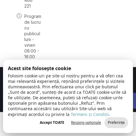
466
221
Program
de lucru
cu
publicul:
luni -
vineri
08:00 -
16:00
Acest site folosește cookie
Folosim cookie-uri pe site-ul nostru pentru a vă oferi cea
Concept realizat de
Big Media Relații Publice SRL
mai relevantă experiență, reținând preferințele și vizitele
dumneavoastră. Prin efectuarea unui click pe butonul
Orașul
©
Toate
„Sunt de acord”, sunteți de acord ca TOATE cookie-urile să
Open 
Novaci |
2026
drepturile
fie utilizate. De asemenea, puteți să refuzați cookie-urile
Județul Gorj
rezervate
opționale prin apăsarea butonului „Refuz”. Prin
continuarea accesării sau utilizării Site-ului web vă
exprimați acordul cu privire la
Termeni și Condiții
.
Accept TOATE
Resping opționale
Preferințe