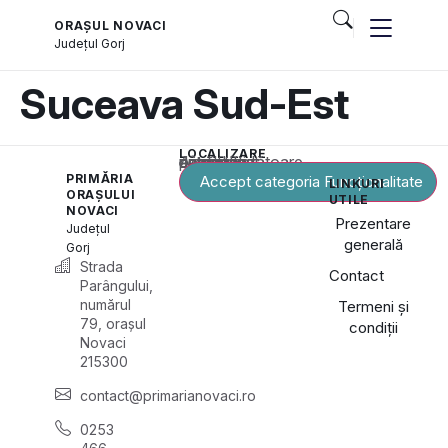
ORAȘUL NOVACI
Județul
Gorj
Suceava Sud-Est
LOCALIZARE
Acest conținut este blocat până când acceptați categoria corespunzătoare de cookie-uri.
PRIMĂRIA
Accept categoria Funcționalitate
LINKURI
ORAȘULUI
UTILE
NOVACI
Prezentare
Județul
generală
Gorj
Strada
Contact
Parângului,
numărul
Termeni și
79, orașul
condiții
Novaci
215300
contact@primarianovaci.ro
0253