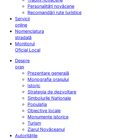
Personalități novăcene
Recomandări rute turistice
Servicii
online
Nomenclatura
stradală
Monitorul
Oficial Local
Despre
oraș
Prezentare generală
Monografia orașului
Istoric
Strategia de dezvoltare
Simbolurile Naționale
Populația
Obiective locale
Monumente istorice
Turism
Ziarul Novăceanul
Autoritățile