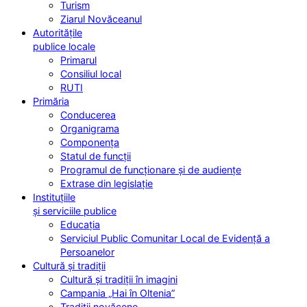
Turism
Ziarul Novăceanul
Autoritățile
publice locale
Primarul
Consiliul local
RUTI
Primăria
Conducerea
Organigrama
Componența
Statul de funcții
Programul de funcționare și de audiențe
Extrase din legislație
Instituțiile
și serviciile publice
Educația
Serviciul Public Comunitar Local de Evidență a
Persoanelor
Cultură și tradiții
Cultură și tradiții în imagini
Campania „Hai în Oltenia”
Tradiții novăcene