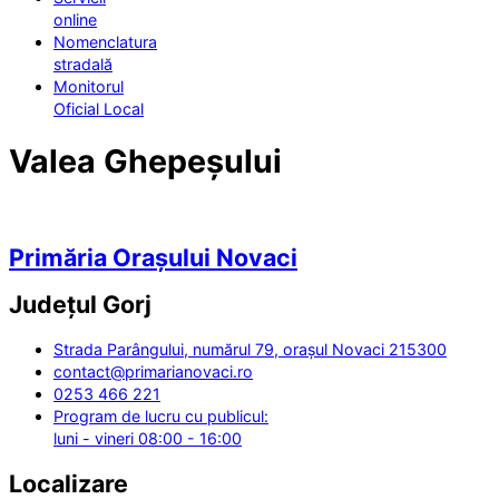
online
Nomenclatura
stradală
Monitorul
Oficial Local
Valea Ghepeșului
Primăria Orașului Novaci
Județul
Gorj
Strada Parângului, numărul 79, orașul Novaci 215300
contact@primarianovaci.ro
0253 466 221
Program de lucru cu publicul:
luni - vineri 08:00 - 16:00
Localizare