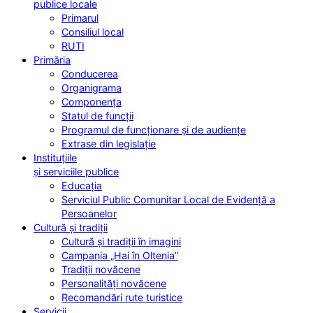
publice locale
Primarul
Consiliul local
RUTI
Primăria
Conducerea
Organigrama
Componența
Statul de funcții
Programul de funcționare și de audiențe
Extrase din legislație
Instituțiile
și serviciile publice
Educația
Serviciul Public Comunitar Local de Evidență a
Persoanelor
Cultură și tradiții
Cultură și tradiții în imagini
Campania „Hai în Oltenia”
Tradiții novăcene
Personalități novăcene
Recomandări rute turistice
Servicii