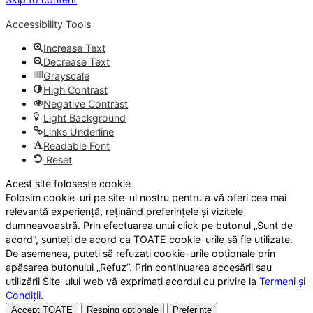
Accessibility Tools
Increase Text
Decrease Text
Grayscale
High Contrast
Negative Contrast
Light Background
Links Underline
Readable Font
Reset
Acest site folosește cookie
Folosim cookie-uri pe site-ul nostru pentru a vă oferi cea mai
relevantă experiență, reținând preferințele și vizitele
dumneavoastră. Prin efectuarea unui click pe butonul „Sunt de
acord”, sunteți de acord ca TOATE cookie-urile să fie utilizate.
De asemenea, puteți să refuzați cookie-urile opționale prin
apăsarea butonului „Refuz”. Prin continuarea accesării sau
utilizării Site-ului web vă exprimați acordul cu privire la
Termeni și
Condiții
.
Accept TOATE
Resping opționale
Preferințe