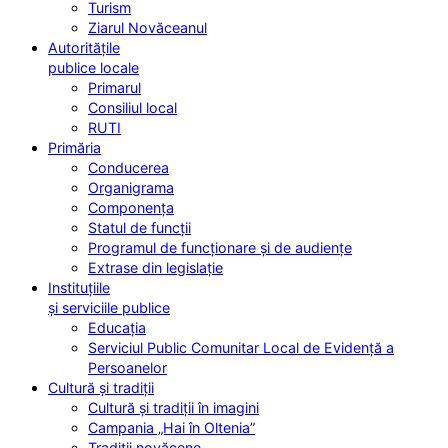
Turism
Ziarul Novăceanul
Autoritățile
publice locale
Primarul
Consiliul local
RUTI
Primăria
Conducerea
Organigrama
Componența
Statul de funcții
Programul de funcționare și de audiențe
Extrase din legislație
Instituțiile
și serviciile publice
Educația
Serviciul Public Comunitar Local de Evidență a
Persoanelor
Cultură și tradiții
Cultură și tradiții în imagini
Campania „Hai în Oltenia”
Tradiții novăcene