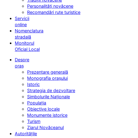
Personalități novăcene
Recomandări rute turistice
Servicii
online
Nomenclatura
stradală
Monitorul
Oficial Local
Despre
oraș
Prezentare generală
Monografia orașului
Istoric
Strategia de dezvoltare
Simbolurile Naționale
Populația
Obiective locale
Monumente istorice
Turism
Ziarul Novăceanul
Autoritățile