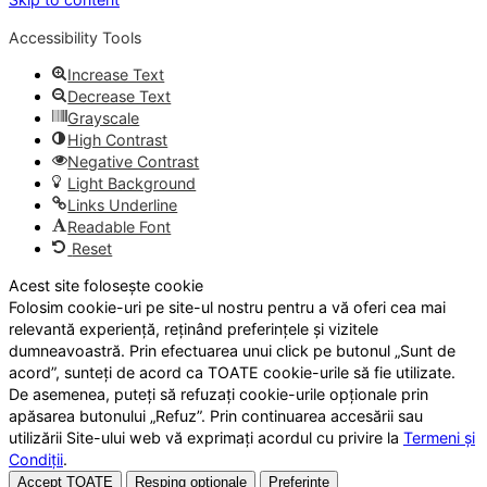
Accessibility Tools
Increase Text
Decrease Text
Grayscale
High Contrast
Negative Contrast
Light Background
Links Underline
Readable Font
Reset
Acest site folosește cookie
Folosim cookie-uri pe site-ul nostru pentru a vă oferi cea mai
relevantă experiență, reținând preferințele și vizitele
dumneavoastră. Prin efectuarea unui click pe butonul „Sunt de
acord”, sunteți de acord ca TOATE cookie-urile să fie utilizate.
De asemenea, puteți să refuzați cookie-urile opționale prin
apăsarea butonului „Refuz”. Prin continuarea accesării sau
utilizării Site-ului web vă exprimați acordul cu privire la
Termeni și
Condiții
.
Accept TOATE
Resping opționale
Preferințe