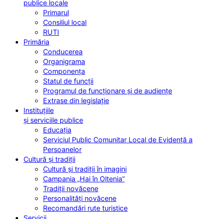
publice locale
Primarul
Consiliul local
RUTI
Primăria
Conducerea
Organigrama
Componența
Statul de funcții
Programul de funcționare și de audiențe
Extrase din legislație
Instituțiile
și serviciile publice
Educația
Serviciul Public Comunitar Local de Evidență a
Persoanelor
Cultură și tradiții
Cultură și tradiții în imagini
Campania „Hai în Oltenia”
Tradiții novăcene
Personalități novăcene
Recomandări rute turistice
Servicii