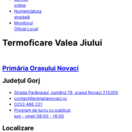
online
Nomenclatura
stradală
Monitorul
Oficial Local
Termoficare Valea Jiului
Primăria Orașului Novaci
Județul
Gorj
Strada Parângului, numărul 79, orașul Novaci 215300
contact@primarianovaci.ro
0253 466 221
Program de lucru cu publicul:
luni - vineri 08:00 - 16:00
Localizare