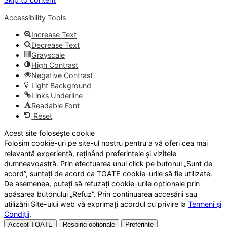
Accessibility Tools
Increase Text
Decrease Text
Grayscale
High Contrast
Negative Contrast
Light Background
Links Underline
Readable Font
Reset
Acest site folosește cookie
Folosim cookie-uri pe site-ul nostru pentru a vă oferi cea mai
relevantă experiență, reținând preferințele și vizitele
dumneavoastră. Prin efectuarea unui click pe butonul „Sunt de
acord”, sunteți de acord ca TOATE cookie-urile să fie utilizate.
De asemenea, puteți să refuzați cookie-urile opționale prin
apăsarea butonului „Refuz”. Prin continuarea accesării sau
utilizării Site-ului web vă exprimați acordul cu privire la
Termeni și
Condiții
.
Accept TOATE
Resping opționale
Preferințe