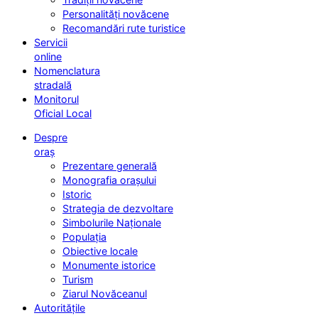
Personalități novăcene
Recomandări rute turistice
Servicii
online
Nomenclatura
stradală
Monitorul
Oficial Local
Despre
oraș
Prezentare generală
Monografia orașului
Istoric
Strategia de dezvoltare
Simbolurile Naționale
Populația
Obiective locale
Monumente istorice
Turism
Ziarul Novăceanul
Autoritățile