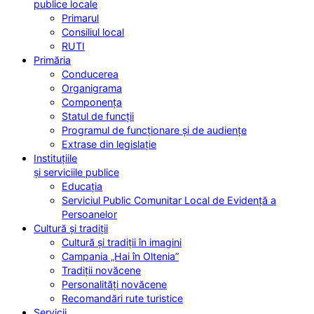
publice locale
Primarul
Consiliul local
RUTI
Primăria
Conducerea
Organigrama
Componența
Statul de funcții
Programul de funcționare și de audiențe
Extrase din legislație
Instituțiile
și serviciile publice
Educația
Serviciul Public Comunitar Local de Evidență a
Persoanelor
Cultură și tradiții
Cultură și tradiții în imagini
Campania „Hai în Oltenia”
Tradiții novăcene
Personalități novăcene
Recomandări rute turistice
Servicii