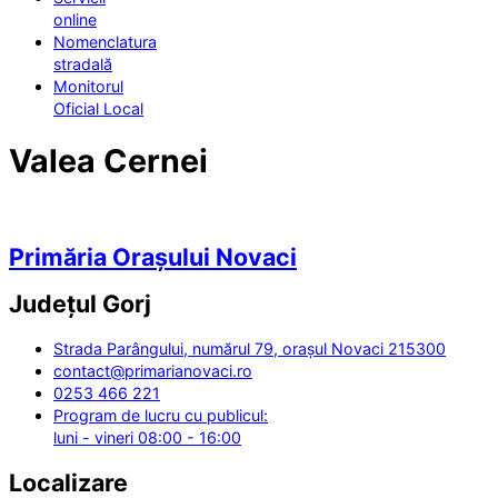
online
Nomenclatura
stradală
Monitorul
Oficial Local
Valea Cernei
Primăria Orașului Novaci
Județul
Gorj
Strada Parângului, numărul 79, orașul Novaci 215300
contact@primarianovaci.ro
0253 466 221
Program de lucru cu publicul:
luni - vineri 08:00 - 16:00
Localizare