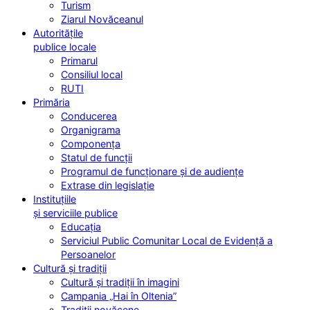
Turism
Ziarul Novăceanul
Autoritățile
publice locale
Primarul
Consiliul local
RUTI
Primăria
Conducerea
Organigrama
Componența
Statul de funcții
Programul de funcționare și de audiențe
Extrase din legislație
Instituțiile
și serviciile publice
Educația
Serviciul Public Comunitar Local de Evidență a
Persoanelor
Cultură și tradiții
Cultură și tradiții în imagini
Campania „Hai în Oltenia”
Tradiții novăcene